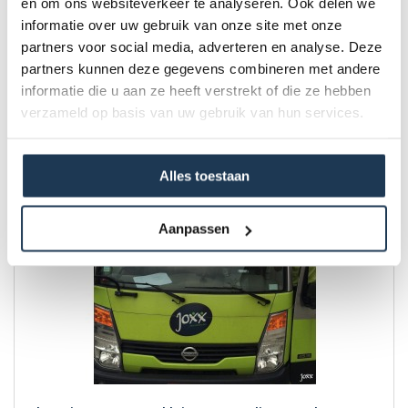
en om ons websiteverkeer te analyseren. Ook delen we
BERG Ladder L
informatie over uw gebruik van onze site met onze
Merk: BERG
partners voor social media, adverteren en analyse. Deze
partners kunnen deze gegevens combineren met andere
€ 35,00
informatie die u aan ze heeft verstrekt of die ze hebben
Incl. BTW
verzameld op basis van uw gebruik van hun services.
Alles toestaan
Aanpassen