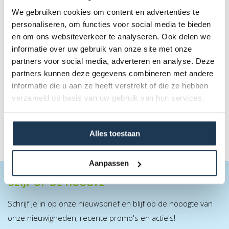
We gebruiken cookies om content en advertenties te
personaliseren, om functies voor social media te bieden
en om ons websiteverkeer te analyseren. Ook delen we
LEVELS - 3 Schuimballen + Opbergtas
informatie over uw gebruik van onze site met onze
Merk: BERG
partners voor social media, adverteren en analyse. Deze
partners kunnen deze gegevens combineren met andere
€ 31,00
informatie die u aan ze heeft verstrekt of die ze hebben
Incl. BTW
verzameld op basis van uw gebruik van hun services.
Alles toestaan
Aanpassen
BLIJF OP DE HOOGTE
Schrijf je in op onze nieuwsbrief en blijf op de hooogte van
onze nieuwigheden, recente promo's en actie's!