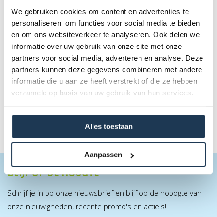
We gebruiken cookies om content en advertenties te
personaliseren, om functies voor social media te bieden
en om ons websiteverkeer te analyseren. Ook delen we
LEVELS - 3 Schuimballen + Opbergtas
informatie over uw gebruik van onze site met onze
Merk: BERG
partners voor social media, adverteren en analyse. Deze
partners kunnen deze gegevens combineren met andere
€ 31,00
informatie die u aan ze heeft verstrekt of die ze hebben
Incl. BTW
verzameld op basis van uw gebruik van hun services.
Alles toestaan
Aanpassen
BLIJF OP DE HOOGTE
Schrijf je in op onze nieuwsbrief en blijf op de hooogte van
onze nieuwigheden, recente promo's en actie's!