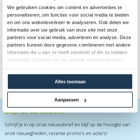
We gebruiken cookies om content en advertenties te
personaliseren, om functies voor social media te bieden
en om ons websiteverkeer te analyseren. Ook delen we
LEVELS - 3 Schuimballen + Opbergtas
informatie over uw gebruik van onze site met onze
Merk: BERG
partners voor social media, adverteren en analyse. Deze
partners kunnen deze gegevens combineren met andere
€ 31,00
informatie die u aan ze heeft verstrekt of die ze hebben
Incl. BTW
verzameld op basis van uw gebruik van hun services.
Alles toestaan
Aanpassen
BLIJF OP DE HOOGTE
Schrijf je in op onze nieuwsbrief en blijf op de hooogte van
onze nieuwigheden, recente promo's en actie's!