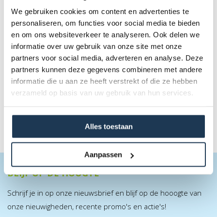
We gebruiken cookies om content en advertenties te
personaliseren, om functies voor social media te bieden
en om ons websiteverkeer te analyseren. Ook delen we
LEVELS - 3 Schuimballen + Opbergtas
informatie over uw gebruik van onze site met onze
Merk: BERG
partners voor social media, adverteren en analyse. Deze
partners kunnen deze gegevens combineren met andere
€ 31,00
informatie die u aan ze heeft verstrekt of die ze hebben
Incl. BTW
verzameld op basis van uw gebruik van hun services.
Alles toestaan
Aanpassen
BLIJF OP DE HOOGTE
Schrijf je in op onze nieuwsbrief en blijf op de hooogte van
onze nieuwigheden, recente promo's en actie's!