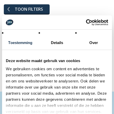
TOON FILTERS
Geselecteerde filters:
Outdoor Island
€ 500 - € 999999
Toestemming
Details
Over
Herstel alle filters
Deze website maakt gebruik van cookies
We gebruiken cookies om content en advertenties te
Geen producten
personaliseren, om functies voor social media te bieden
en om ons websiteverkeer te analyseren. Ook delen we
informatie over uw gebruik van onze site met onze
partners voor social media, adverteren en analyse. Deze
partners kunnen deze gegevens combineren met andere
BLIJF OP DE HOOGTE
informatie die u aan ze heeft verstrekt of die ze hebben
verzameld op basis van uw gebruik van hun services.
Schrijf je in op onze nieuwsbrief en blijf op de hooogte van