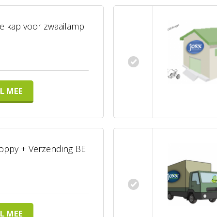
 kap voor zwaailamp
L MEE
oppy + Verzending BE
L MEE