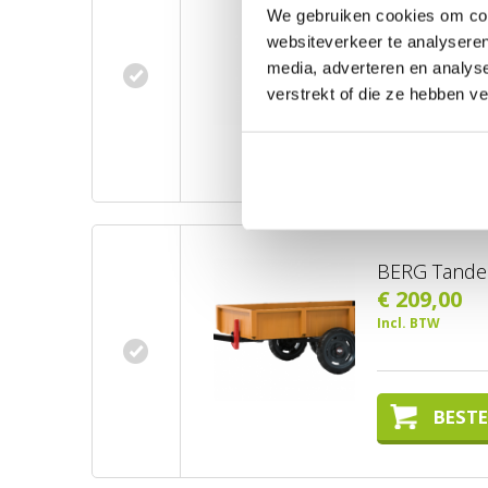
We gebruiken cookies om cont
€ 10,00
websiteverkeer te analyseren
Incl. BTW
media, adverteren en analys
verstrekt of die ze hebben v
BESTE
BERG Tandem
€ 209,00
Incl. BTW
BESTE