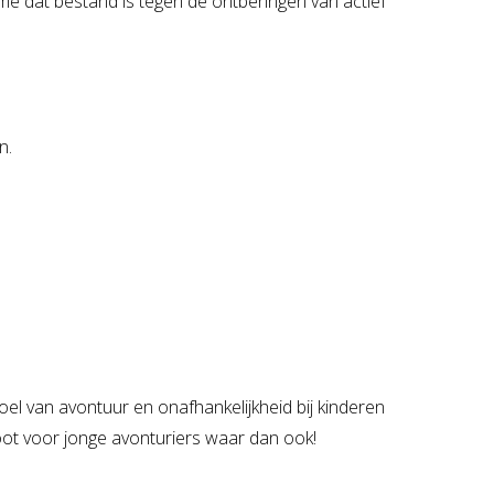
e dat bestand is tegen de ontberingen van actief
n.
el van avontuur en onafhankelijkheid bij kinderen
oot voor jonge avonturiers waar dan ook!