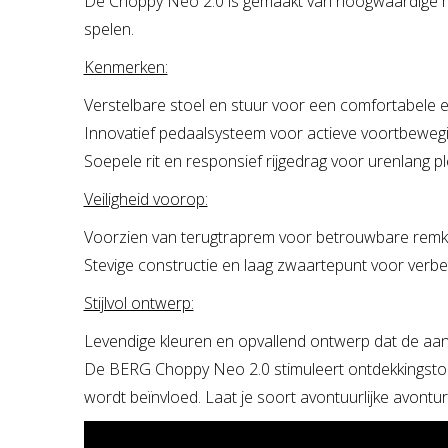
De Choppy Neo 2.0 is gemaakt van hoogwaardige mat
spelen.
Kenmerken:
Verstelbare stoel en stuur voor een comfortabele e
Innovatief pedaalsysteem voor actieve voortbewegin
Soepele rit en responsief rijgedrag voor urenlang pl
Veiligheid voorop:
Voorzien van terugtraprem voor betrouwbare remk
Stevige constructie en laag zwaartepunt voor verbet
Stijlvol ontwerp:
Levendige kleuren en opvallend ontwerp dat de aand
De BERG Choppy Neo 2.0 stimuleert ontdekkingstocht
wordt beïnvloed. Laat je soort avontuurlijke avon