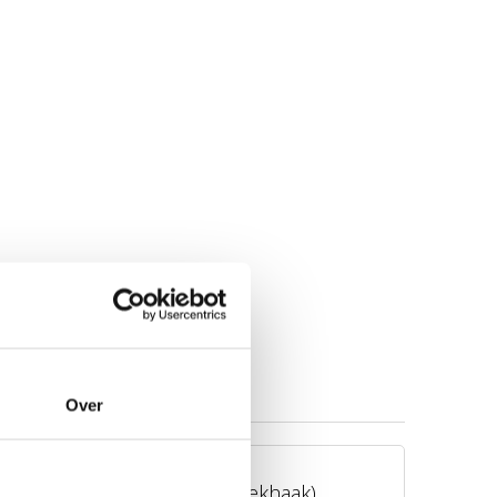
Over
BERG Trailer L (incl. trekhaak)