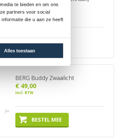
 media te bieden en om ons
€ 119,00
ze partners voor social
Incl. BTW
nformatie die u aan ze heeft
BESTEL MEE
Alles toestaan
BERG Buddy Zwaailicht
€ 49,00
Incl. BTW
BESTEL MEE