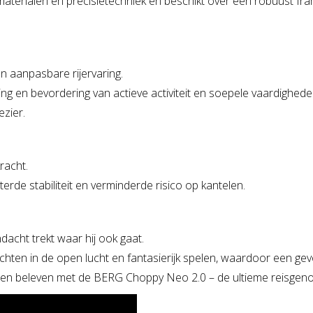
erialen en precisietechniek en beschikt over een robuust fram
n aanpasbare rijervaring.
g en bevordering van actieve activiteit en soepele vaardighede
ezier.
racht.
erde stabiliteit en verminderde risico op kantelen.
acht trekt waar hij ook gaat.
en in de open lucht en fantasierijk spelen, waardoor een gevo
turen beleven met de BERG Choppy Neo 2.0 – de ultieme reisgen