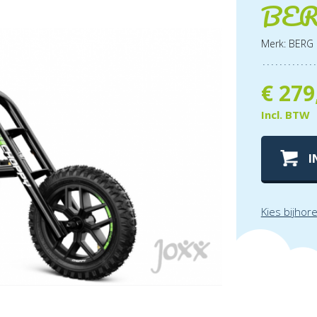
BERG
Merk: BERG
€
279
Incl. BTW
I
Kies bijhor