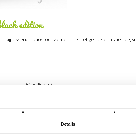
black edition
e bijpassende duostoel. Zo neem je met gemak een vriendje, vri
51 x 45 x 72
4.6
30
15.37.11.00
Details