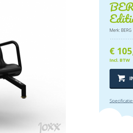
BERG
Editi
Merk: BERG
€
105
Incl. BTW
I
Specificatie