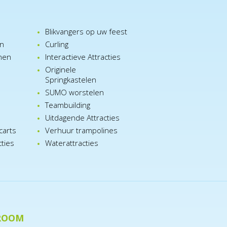
Blikvangers op uw feest
en
Curling
nen
Interactieve Attracties
Originele
Springkastelen
SUMO worstelen
e
Teambuilding
n
Uitdagende Attracties
carts
Verhuur trampolines
cties
Waterattracties
ROOM