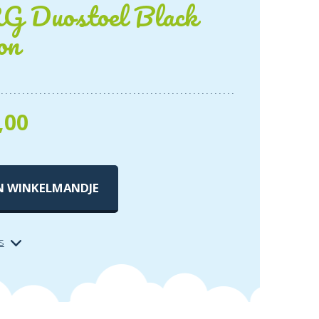
 Duostoel Black
on
,00
N WINKELMANDJE
s