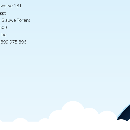
nwerve 181
gge
e Blauwe Toren)
600
x.be
0899 975 896