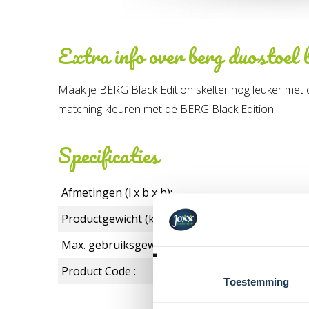
Extra info over
berg duostoel 
Maak je BERG Black Edition skelter nog leuker met d
matching kleuren met de BERG Black Edition.
Specificaties
Afmetingen (l x b x h):
Productgewicht (kg):
Max. gebruiksgewicht in kg:
Product Code :
Toestemming