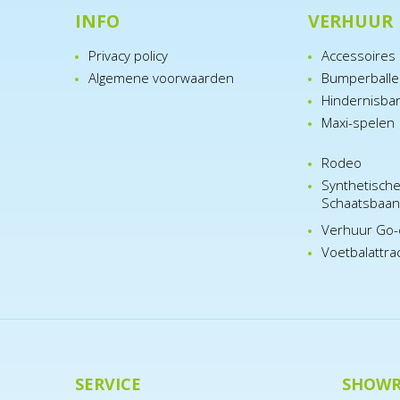
INFO
VERHUUR
Privacy policy
Accessoires
Algemene voorwaarden
Bumperball
Hindernisba
Maxi-spelen
Rodeo
Synthetisch
Schaatsbaa
Verhuur Go-
Voetbalattra
SERVICE
SHOW