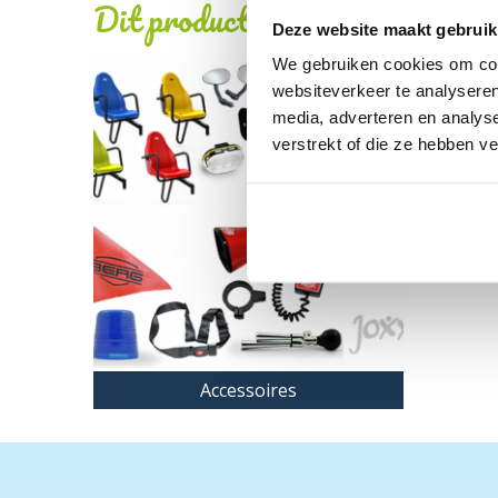
Dit product behoort tot de vo
Deze website maakt gebruik
We gebruiken cookies om cont
websiteverkeer te analyseren
media, adverteren en analys
verstrekt of die ze hebben v
Accessoires