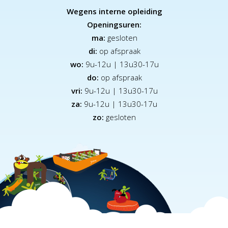
Wegens interne opleiding
Openingsuren:
ma:
gesloten
di:
op afspraak
wo:
9u-12u | 13u30-17u
do:
op afspraak
vri:
9u-12u | 13u30-17u
za:
9
u-12u | 13u30-17u
zo:
gesloten