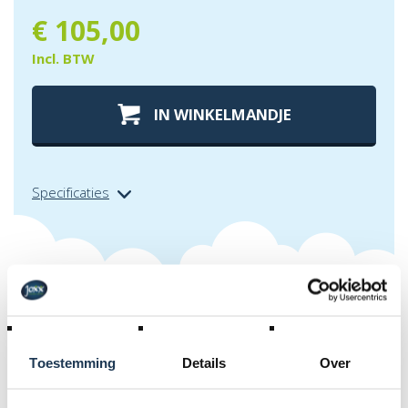
€
105,00
Incl. BTW
IN WINKELMANDJE
Specificaties
Specificaties
Toestemming
Details
Over
Afmetingen (l x b x h):