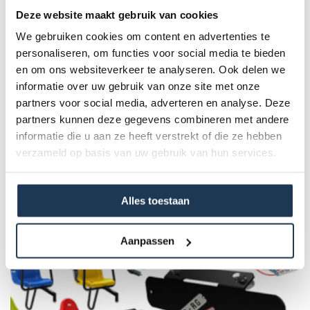
51 x 45 x 72
Deze website maakt gebruik van cookies
We gebruiken cookies om content en advertenties te
Productgewicht (kg):
4.6
personaliseren, om functies voor social media te bieden
en om ons websiteverkeer te analyseren. Ook delen we
Max. gebruiksgewicht in kg:
informatie over uw gebruik van onze site met onze
30
partners voor social media, adverteren en analyse. Deze
partners kunnen deze gegevens combineren met andere
Product Code :
15.37.07.00
informatie die u aan ze heeft verstrekt of die ze hebben
verzameld op basis van uw gebruik van hun services.
Dit product behoort tot de
volgende categorie(ën)
Alles toestaan
Aanpassen