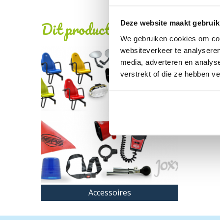
Dit product behoort tot de vo
Deze website maakt gebruik
We gebruiken cookies om cont
websiteverkeer te analyseren
media, adverteren en analys
verstrekt of die ze hebben v
Accessoires