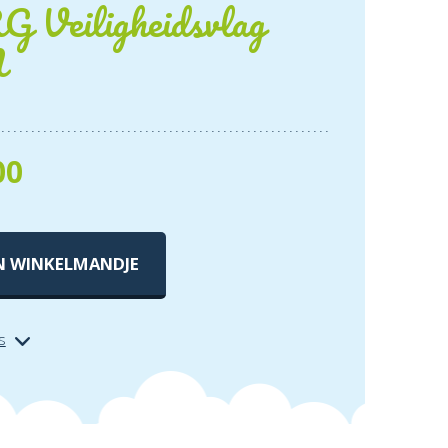
 Veiligheidsvlag
M
00
N WINKELMANDJE
s