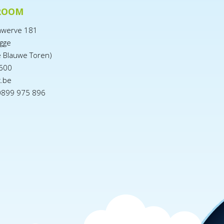
ROOM
nwerve 181
gge
e Blauwe Toren)
600
x.be
0899 975 896