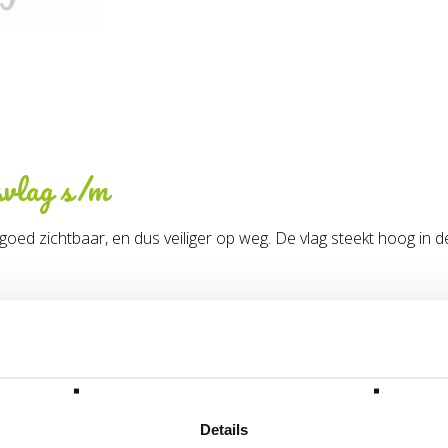
dsvlag s/m
 zichtbaar, en dus veiliger op weg. De vlag steekt hoog in de l
18 x 62 x 5
0,17
Details
16.00.03.00