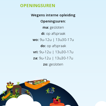
OPENINGSUREN
Wegens interne opleiding
Openingsuren:
ma:
gesloten
di:
op afspraak
wo:
9u-12u | 13u30-17u
do:
op afspraak
vri:
9u-12u | 13u30-17u
za:
9
u-12u | 13u30-17u
zo:
gesloten