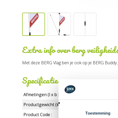
Extra info over
berg veilighei
Met deze BERG Vlag ben je ook op je BERG Buddy goed
Specificaties
Afmetingen (l x b x h):
Productgewicht (kg):
Toestemming
Product Code :