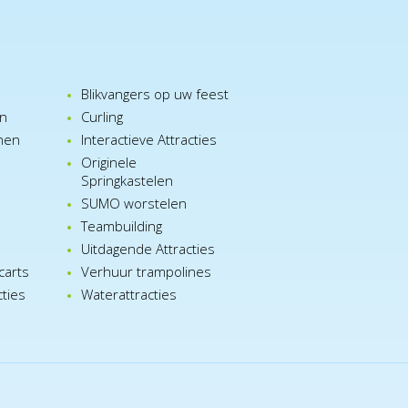
Blikvangers op uw feest
en
Curling
nen
Interactieve Attracties
Originele
Springkastelen
SUMO worstelen
e
Teambuilding
n
Uitdagende Attracties
carts
Verhuur trampolines
cties
Waterattracties