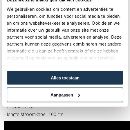
voor buitengewoon veel waterpret in eigen tuin.
We gebruiken cookies om content en advertenties te
Specificaties
personaliseren, om functies voor social media te bieden
en om ons websiteverkeer te analyseren. Ook delen we
Speeltegels
informatie over uw gebruik van onze site met onze
- Besturingssysteem: iOS / Android
partners voor social media, adverteren en analyse. Deze
- Montage vereist: JA
partners kunnen deze gegevens combineren met andere
- Handleiding meegeleverd
informatie die u aan ze heeft verstrekt of die ze hebben
- Gemiddelde montagetijd (2 per.): 60 minuten
verzameld op basis van uw gebruik van hun services.
- Hoogte waterstralen: 10-300 cm
Alles toestaan
Bedieningspaneel
- aantal volt: 23 -12V
Aanpassen
- aantal watt: 48 watt
- IP code: IPX5
- lengte stroomkabel: 100 cm