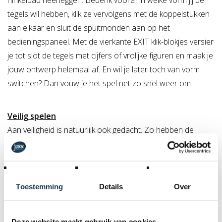
hinkelpad neerleggen. Bedenk vooraf in welke vorm jij de
tegels wil hebben, klik ze vervolgens met de koppelstukken
aan elkaar en sluit de spuitmonden aan op het
bedieningspaneel. Met de vierkante EXIT klik-blokjes versier
je tot slot de tegels met cijfers of vrolijke figuren en maak je
jouw ontwerp helemaal af. En wil je later toch van vorm
switchen? Dan vouw je het spel net zo snel weer om.
Veilig spelen
Aan veiligheid is natuurlijk ook gedacht. Zo hebben de
Watertegels een speciale anti-slip structuur en de
groenkleurige omranding van de tegels dekt iedere hoekje
zorgvuldig af. Ook kun je dankzij de drukregelaar op het
bedieningspaneel zelf bepalen hoe hoog de waterstralen
Toestemming
Details
Over
mogen komen, zodat zelf de allerkleinsten met dit spel
kunnen spelen. De Water Speeltegels van EXIT zorgen
Deze website maakt gebruik van cookies