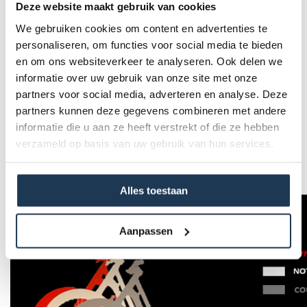
Deze website maakt gebruik van cookies
We gebruiken cookies om content en advertenties te
personaliseren, om functies voor social media te bieden
-
Countermeasure:
voor kinderen van 5-12 jaar
en om ons websiteverkeer te analyseren. Ook delen we
informatie over uw gebruik van onze site met onze
-
Underworld:
voor kinderen vanaf 12 jaar
partners voor social media, adverteren en analyse. Deze
partners kunnen deze gegevens combineren met andere
-
Notorious:
zelfde formaat als de Underworld. De
informatie die u aan ze heeft verstrekt of die ze hebben
Notorious is wel configureerbaar
verzameld op basis van uw gebruik van hun services.
-
Syndicate:
voor volwassenen. Grootste formaat. met
Vanguard wielen.
Alles toestaan
Aanpassen