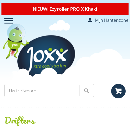
NIEUW! Ezyroller PRO X Khaki
Mijn klantenzone
Drifters