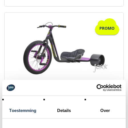
PROMO
Showroommodel - Triad Syndicate - Zwart/Paars
Merk: Driftwerk
Toestemming
Details
Over
€ 380,00
Incl. BTW
€ 499,00