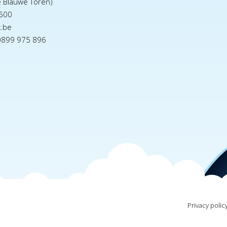
e Blauwe Toren)
600
x.be
0899 975 896
Privacy polic