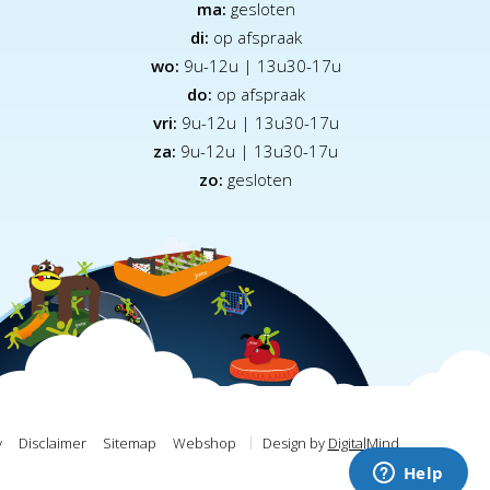
ma:
gesloten
di:
op afspraak
wo:
9u-12u | 13u30-17u
do:
op afspraak
vri:
9u-12u | 13u30-17u
za:
9
u-12u | 13u30-17u
zo:
gesloten
y
Disclaimer
Sitemap
Webshop
Design by
DigitalMind