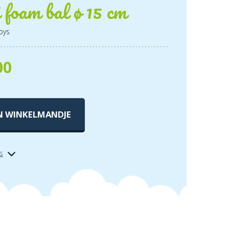
foam bal ø 15 cm
oys
00
N WINKELMANDJE
s