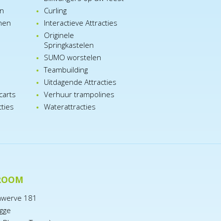
en
Curling
nen
Interactieve Attracties
Originele
Springkastelen
SUMO worstelen
e
Teambuilding
n
Uitdagende Attracties
carts
Verhuur trampolines
cties
Waterattracties
ROOM
nwerve 181
gge