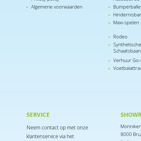
Algemene voorwaarden
Bumperball
Hindernisba
Maxi-spelen
Rodeo
Synthetisch
Schaatsbaa
Verhuur Go-
Voetbalattra
SERVICE
SHOW
Monnike
Neem contact op met onze
8000 Bru
klantenservice via het