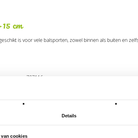
ø 15 cm
geschikt is voor vele balsporten, zowel binnen als buiten en zelf
707116
Foam
45.80.03.00
Details
lgende categorie(ën)
 van cookies