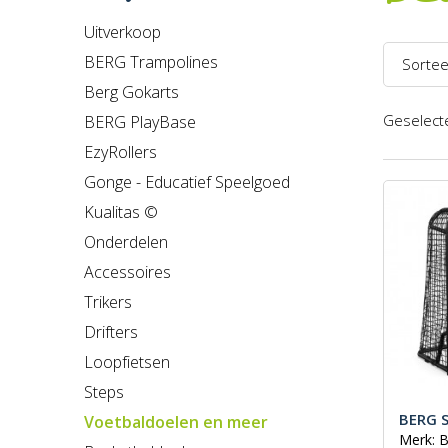
Uitverkoop
BERG Trampolines
Sortee
Berg Gokarts
Naam 
Geselecte
BERG PlayBase
Naam 
EzyRollers
Prijs l
Gonge - Educatief Speelgoed
Kualitas ©
Prijs h
Onderdelen
Recent
Accessoires
Trikers
Drifters
Loopfietsen
Steps
BERG S
Voetbaldoelen en meer
Merk: 