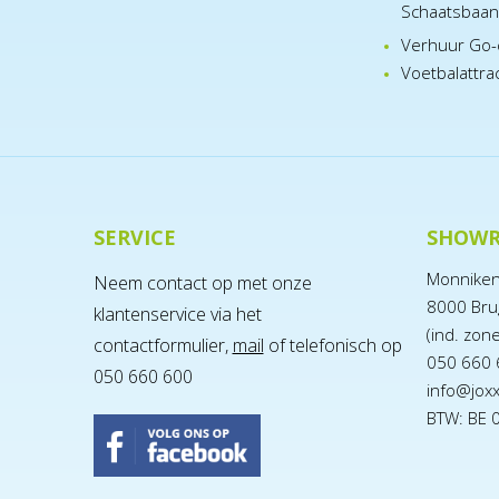
Schaatsbaa
Verhuur Go-
Voetbalattra
SERVICE
SHOW
Monnike
Neem contact op met onze
8000 Bru
klantenservice via het
(ind. zon
contactformulier,
mail
of telefonisch op
050 660 
050 660 600
info@jox
BTW: BE 