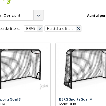
r:
Overzicht
Aantal per
A-Z
erde filters:
BERG
Herstel alle filters
Z-A
aag-hoog
oog-laag
st
portsGoal S
BERG SportsGoal M
BERG
Merk: BERG