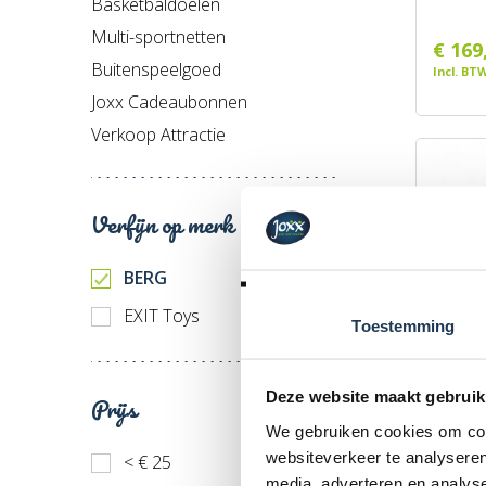
Basketbaldoelen
Multi-sportnetten
€ 169
Buitenspeelgoed
Incl. BT
Joxx Cadeaubonnen
Verkoop Attractie
Verfijn op merk
BERG
EXIT Toys
Toestemming
BERG V
Deze website maakt gebruik
Prijs
Merk: 
We gebruiken cookies om cont
websiteverkeer te analyseren
< € 25
€ 29,
media, adverteren en analys