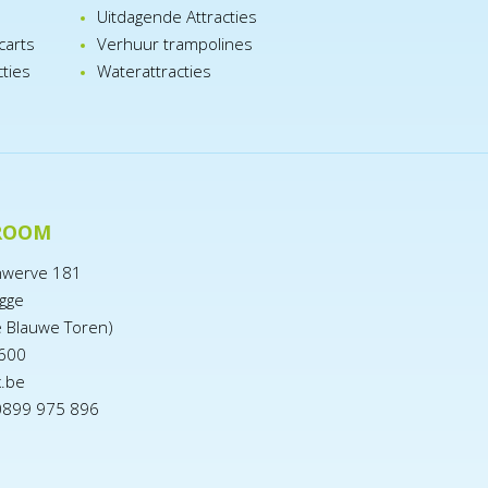
n
Uitdagende Attracties
carts
Verhuur trampolines
cties
Waterattracties
ROOM
nwerve 181
gge
e Blauwe Toren)
600
x.be
0899 975 896