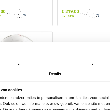
,00
€ 219,00
W
Incl. BTW
Details
oetbal Maat 5
 van cookies
BERG
ent en advertenties te personaliseren, om functies voor social
. Ook delen we informatie over uw gebruik van onze site met on
00
e. Deze partners kunnen deze gegevens combineren met andere i