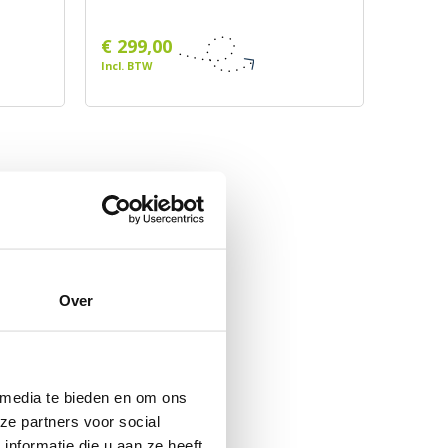
€ 299,00
Incl. BTW
Over
 media te bieden en om ons
ze partners voor social
nformatie die u aan ze heeft