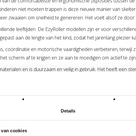
én van de comfortabelste en ergonomische zitposities tussen d
kinderen niet moeten trappen is deze nieuwe manier van skelte
r zwaaien om snelheid te genereren. Het voelt alsof ze door 
llende leeftijden. De EzyRoller modellen zijn er voor verschillen
epast aan de lengte van het kind, zodat het jarenlang plezier k
, coördinatie en motorische vaardigheden verbeteren, terwijl ze 
et scherm af te krijgen en ze aan te moedigen om actief te zijn
aterialen en is duurzaam en veilig in gebruik. Het heeft een st
 is. De zwenkwielen zorgen voor soepele bochten en het achterw
r kinderen die op zoek zijn naar avontuur en plezier. Het biedt ee
r met deze fantastische skelter!
Details
in 2008 nog tot Top Toy of the year is uitgeroepen! Waarom? Om
 jaar en omdat het bijdraagt aan een betere conditie EN motoriek
 van cookies