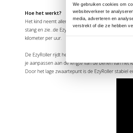
We gebruiken cookies om cont
websiteverkeer te analyseren
Hoe het werkt?
media, adverteren en analys
Het kind neemt allereerst plaats op de comfortabel
verstrekt of die ze hebben v
stang en zie...de EzyRoller begint al te rijden! Oe
kilometer per uur.
De EzyRoller rijdt het lichtst op geasfalteerde pa
je aanpassen aan de lengte van de benen van het kin
Door het lage zwaartepunt is de EzyRoller stabiel en 