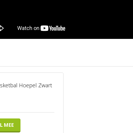
asketbal Hoepel Zwart
L MEE