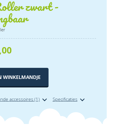
oller zwart -
ngbaar
ler
,00
N WINKELMANDJE
ende accessoires (1)
Specificaties