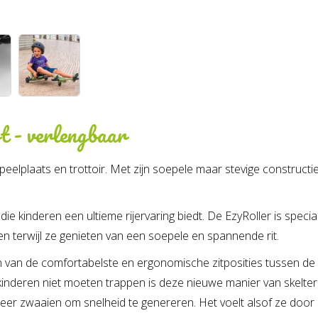
t - verlengbaar
eelplaats en trottoir. Met zijn soepele maar stevige constructie
 die kinderen een ultieme rijervaring biedt. De EzyRoller is spe
 terwijl ze genieten van een soepele en spannende rit.
én van de comfortabelste en ergonomische zitposities tussen d
kinderen niet moeten trappen is deze nieuwe manier van skelte
r zwaaien om snelheid te genereren. Het voelt alsof ze door 