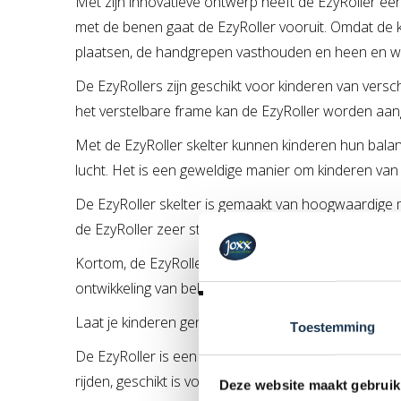
Met zijn innovatieve ontwerp heeft de EzyRoller é
met de benen gaat de EzyRoller vooruit. Omdat de 
plaatsen, de handgrepen vasthouden en heen en wee
De EzyRollers zijn geschikt voor kinderen van verschi
het verstelbare frame kan de EzyRoller worden aang
Met de EzyRoller skelter kunnen kinderen hun balans
lucht. Het is een geweldige manier om kinderen van h
De EzyRoller skelter is gemaakt van hoogwaardige m
de EzyRoller zeer stabiel en makkelijk te besturen
Kortom, de EzyRoller skelter is de perfecte keuze voo
ontwikkeling van belangrijke vaardigheden.
Laat je kinderen genieten van eindeloos speelplezie
Toestemming
De EzyRoller is een product uit Nieuw Zeeland wat 
rijden, geschikt is voor kinderen vanaf 3 tot wel 14
Deze website maakt gebruik