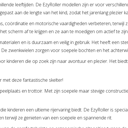
llende leeftijden. De EzyRoller modellen zijn er voor verschillen
epast aan de lengte van het kind, zodat het jarenlang plezier k
, coördinatie en motorische vaardigheden verbeteren, terwijl ze 
et scherm af te krijgen en ze aan te moedigen om actief te zijn
aterialen en is duurzaam en veilig in gebruik. Het heeft een st
 is. De zwenkwielen zorgen voor soepele bochten en het achterw
r kinderen die op zoek zijn naar avontuur en plezier. Het biedt ee
r met deze fantastische skelter!
eelplaats en trottoir. Met zijn soepele maar stevige constructie
 die kinderen een ultieme rijervaring biedt. De EzyRoller is spe
 terwijl ze genieten van een soepele en spannende rit.