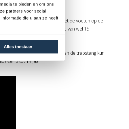
 media te bieden en om ons
ze partners voor social
nformatie die u aan ze heeft
Nu de benen op en neer bewegen met de voeten op de
t kan een snelheid worden gehaald van wel 15
Alles toestaan
 van de stang tussen de zitting en de trapstang kun
lo) van 3 tot 14 jaar