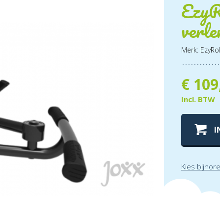
EzyR
verle
Merk: EzyRol
€
109
Incl. BTW
I
Kies bijhor