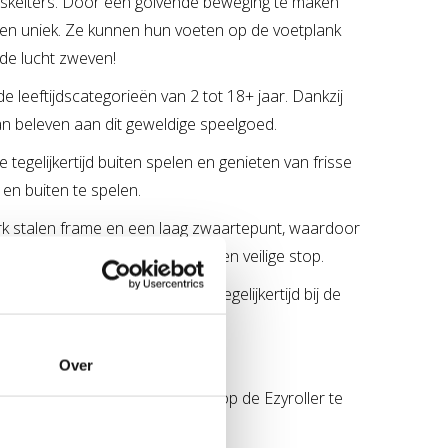
e skelters. Door een golvende beweging te maken
ren uniek. Ze kunnen hun voeten op de voetplank
de lucht zweven!
de leeftijdscategorieën van 2 tot 18+ jaar. Dankzij
an beleven aan dit geweldige speelgoed.
tegelijkertijd buiten spelen en genieten van frisse
 en buiten te spelen.
erk stalen frame en een laag zwaartepunt, waardoor
ielremmechanisme zorgt voor een veilige stop.
n unieke rijervaring en helpt tegelijkertijd bij de
Over
dat het ontzettend leuk is om op de Ezyroller te
 van een kind!