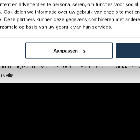
ent en advertenties te personaliseren, om functies voor social
. Ook delen we informatie over uw gebruik van onze site met on
e. Deze partners kunnen deze gegevens combineren met andere i
e stoffen zitting en plaatst zijn of haar voeten op de stang. 
erzameld op basis van uw gebruik van hun services.
fening baart kunst, als de bewegingstechniek goed wordt beheers
Aanpassen
den maar doet het ook gewoon goed buiten op de stoep. De lengte
d. (Lengte kind tussen de 1.00 en 1.80 meter en maximaal 75 ki
veilig!