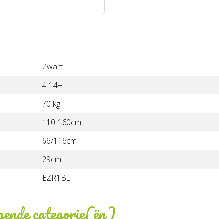
Zwart
4-14+
70 kg
110-160cm
66/116cm
29cm
EZR1BL
lgende categorie(ën)