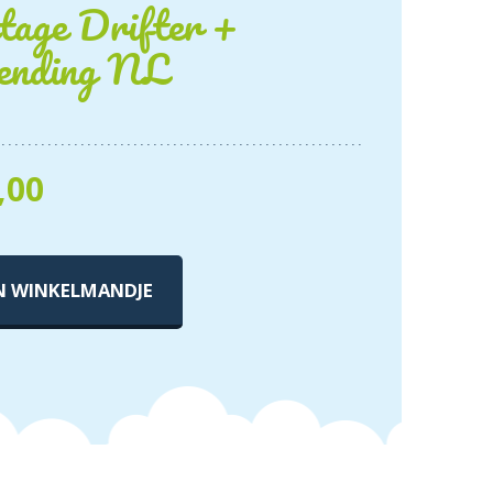
age Drifter +
ending NL
,00
N WINKELMANDJE