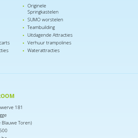
Originele
Springkastelen
SUMO worstelen
e
Teambuilding
n
Uitdagende Attracties
carts
Verhuur trampolines
cties
Waterattracties
ROOM
nwerve 181
gge
e Blauwe Toren)
600
x.be