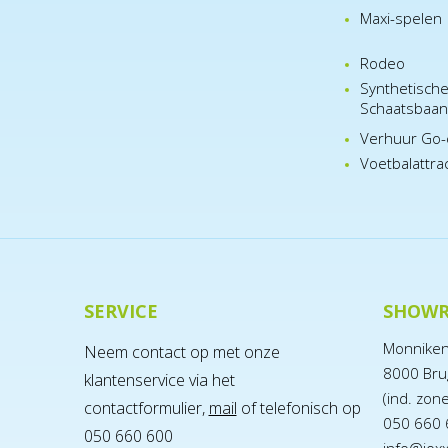
Maxi-spelen
Rodeo
Synthetisch
Schaatsbaa
Verhuur Go-
Voetbalattra
SERVICE
SHOW
Monnike
Neem contact op met onze
8000 Bru
klantenservice via het
(ind. zon
contactformulier,
mail
of telefonisch op
050 660 
050 660 600
info@jox