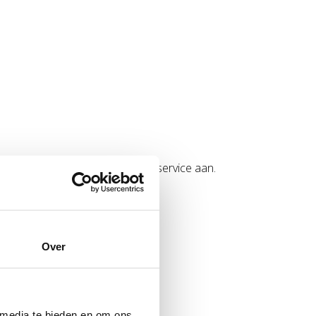
an bieden we graag deze extra service aan.
Over
 media te bieden en om ons