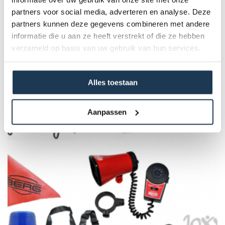
Dit product behoort tot de
partners voor social media, adverteren en analyse. Deze
volgende categorie(ën)
partners kunnen deze gegevens combineren met andere
informatie die u aan ze heeft verstrekt of die ze hebben
verzameld op basis van uw gebruik van hun services.
Alles toestaan
Aanpassen