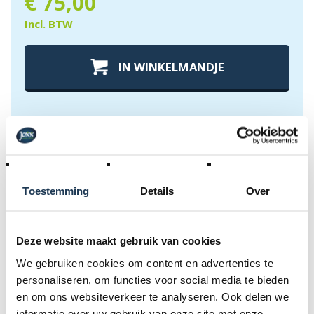
€
75,00
Incl. BTW
IN WINKELMANDJE
Toestemming
Details
Over
Extra info over
montage drifter
Mocht u moeilijkheden hebben met het monteren van
Deze website maakt gebruik van cookies
uw drifter of wilt u dat het op voorhand voor u klaarstaat.
We gebruiken cookies om content en advertenties te
Dan bieden we graag deze extra service aan.
personaliseren, om functies voor social media te bieden
en om ons websiteverkeer te analyseren. Ook delen we
informatie over uw gebruik van onze site met onze