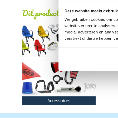
Dit product behoort tot de vo
Deze website maakt gebruik
We gebruiken cookies om cont
websiteverkeer te analyseren
media, adverteren en analys
verstrekt of die ze hebben v
Accessoires