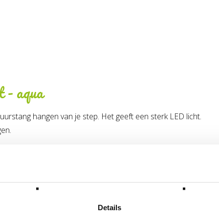
t - aqua
stuurstang hangen van je step. Het geeft een sterk LED licht.
gen.
donkerblauw, aqua, groen en oranje.
Appel
Details