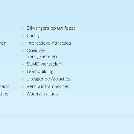
Blikvangers op uw feest
en
Curling
nen
Interactieve Attracties
Originele
Springkastelen
SUMO worstelen
e
Teambuilding
n
Uitdagende Attracties
carts
Verhuur trampolines
cties
Waterattracties