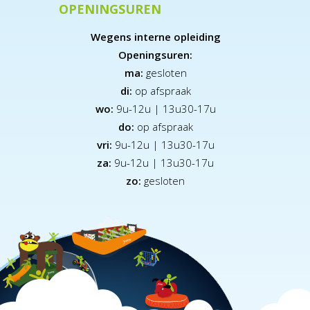
OPENINGSUREN
Wegens interne opleiding
Openingsuren:
ma:
gesloten
di:
op afspraak
wo:
9u-12u | 13u30-17u
do:
op afspraak
vri:
9u-12u | 13u30-17u
za:
9
u-12u | 13u30-17u
zo:
gesloten