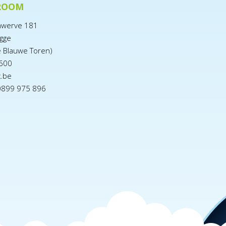
ROOM
nwerve 181
gge
e Blauwe Toren)
600
x.be
0899 975 896