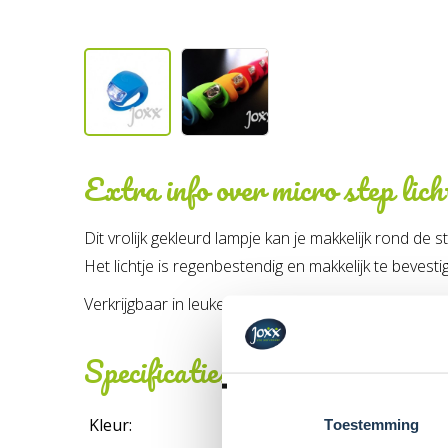
Extra info over
micro step lich
Dit vrolijk gekleurd lampje kan je makkelijk rond de 
Het lichtje is regenbestendig en makkelijk te bevesti
Verkrijgbaar in leuke kleurtjes: rood, roze, paars, 
Specificaties
Kleur:
Toestemming