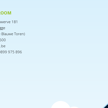
ROOM
nwerve 181
gge
e Blauwe Toren)
600
x.be
0899 975 896