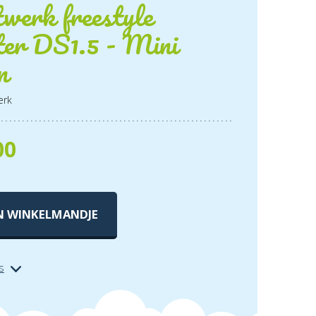
werk freestyle
ter DS1.5 - Mini
n
erk
00
N WINKELMANDJE
s