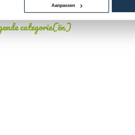
DW1021150
Aanpassen
lgende categorie(ën)