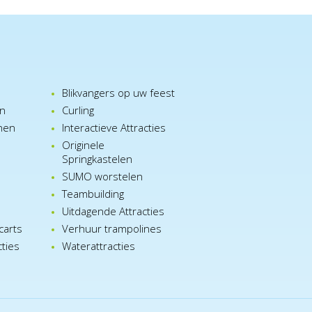
Blikvangers op uw feest
en
Curling
nen
Interactieve Attracties
Originele
Springkastelen
SUMO worstelen
e
Teambuilding
n
Uitdagende Attracties
carts
Verhuur trampolines
cties
Waterattracties