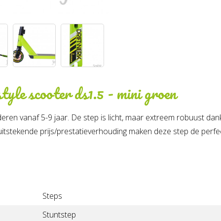
tyle scooter ds1.5 - mini groen
deren vanaf 5-9 jaar. De step is licht, maar extreem robuust da
tstekende prijs/prestatieverhouding maken deze step de perfect
Steps
Stuntstep