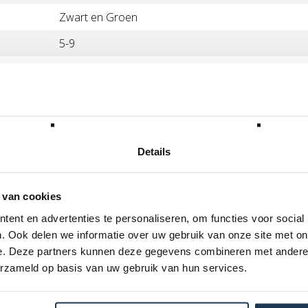
Zwart en Groen
5-9
6061-T6 aluminium, 110 x 495mm
Slanke stack-headset
Reflex
HI-TEN stalen Y-Balk (hoogte 580mm, breedte 52
Details
Handvatten van 165 mm
 van cookies
Driftwerk Octagon Neck Tube
ent en advertenties te personaliseren, om functies voor social
Versterkte stalen vork met uitsparingen (ook geschi
. Ook delen we informatie over uw gebruik van onze site met on
120mm wielen)
e. Deze partners kunnen deze gegevens combineren met andere i
110mm wielen 86A high rebound PU met kernvelge
erzameld op basis van uw gebruik van hun services.
ABEC 7 kwaliteitsmagazijn