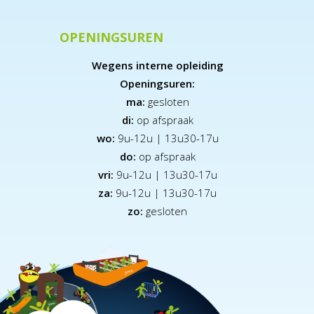
OPENINGSUREN
Wegens interne opleiding
Openingsuren:
ma:
gesloten
di:
op afspraak
wo:
9u-12u | 13u30-17u
do:
op afspraak
vri:
9u-12u | 13u30-17u
za:
9
u-12u | 13u30-17u
zo:
gesloten