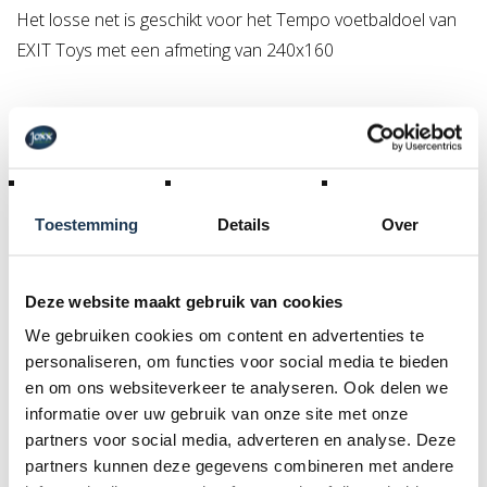
Het losse net is geschikt voor het Tempo voetbaldoel van
EXIT Toys met een afmeting van 240x160
Specificaties
Afmetingen (l x b x h):
240x160
Toestemming
Details
Over
Product Code :
66.20.24.08
Deze website maakt gebruik van cookies
Dit product behoort tot de
We gebruiken cookies om content en advertenties te
personaliseren, om functies voor social media te bieden
volgende categorie(ën)
en om ons websiteverkeer te analyseren. Ook delen we
informatie over uw gebruik van onze site met onze
partners voor social media, adverteren en analyse. Deze
partners kunnen deze gegevens combineren met andere