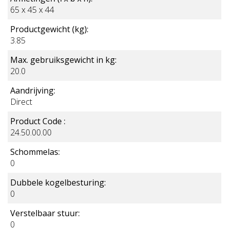
BERG Draagband
65 x 45 x 44
€ 10,00
Productgewicht (kg):
Incl. BTW
3.85
Max. gebruiksgewicht in kg:
20.0
BESTEL MEE
Aandrijving:
Direct
Product Code :
24.50.00.00
Schommelas:
0
Dubbele kogelbesturing:
0
Verstelbaar stuur:
0