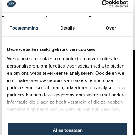
bovendien nooit lek raken
- Trapt soepel en licht door de kogellagers in trap- en
achteras. Zowel vooruit als achteruit
- Geschikt voor met de volgende accessoires: duwstang,
Toestemming
Details
Over
veiligheidsvlag, draagband
- Geschikt voor kinderen van 10-30 maanden
Deze website maakt gebruik van cookies
We gebruiken cookies om content en advertenties te
personaliseren, om functies voor social media te bieden
en om ons websiteverkeer te analyseren. Ook delen we
informatie over uw gebruik van onze site met onze
partners voor social media, adverteren en analyse. Deze
partners kunnen deze gegevens combineren met andere
informatie die u aan ze heeft verstrekt of die ze hebben
verzameld op basis van uw gebruik van hun services.
Alles toestaan