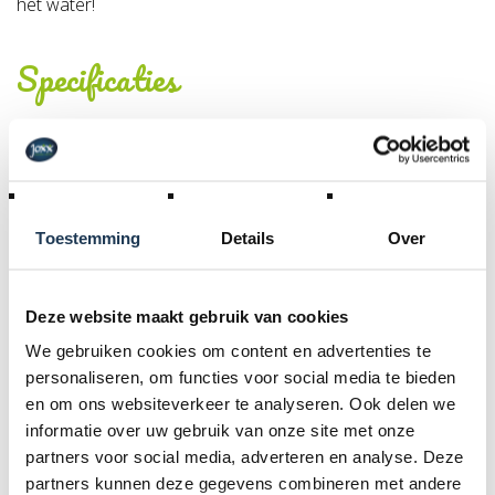
het water!
Specificaties
Artikel nummer:
707116
Materiaal:
Foam
Toestemming
Details
Over
Product Code :
45.80.03.00
Deze website maakt gebruik van cookies
We gebruiken cookies om content en advertenties te
Dit product behoort tot de
personaliseren, om functies voor social media te bieden
volgende categorie(ën)
en om ons websiteverkeer te analyseren. Ook delen we
informatie over uw gebruik van onze site met onze
partners voor social media, adverteren en analyse. Deze
partners kunnen deze gegevens combineren met andere