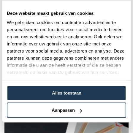
factor in de veiligheid van je trampoline. Vervang daarom
de beschermrand zodra de oude begint te slijten. Deze
Deze website maakt gebruik van cookies
beschermrand is geschikt voor een Champion trampoline
We gebruiken cookies om content en advertenties te
330.
personaliseren, om functies voor social media te bieden
en om ons websiteverkeer te analyseren. Ook delen we
informatie over uw gebruik van onze site met onze
Specificaties
partners voor social media, adverteren en analyse. Deze
partners kunnen deze gegevens combineren met andere
Product Code :
informatie die u aan ze heeft verstrekt of die ze hebben
51.30.11.07
verzameld op basis van uw gebruik van hun services.
Dit product behoort tot de
Alles toestaan
volgende categorie(ën)
Aanpassen