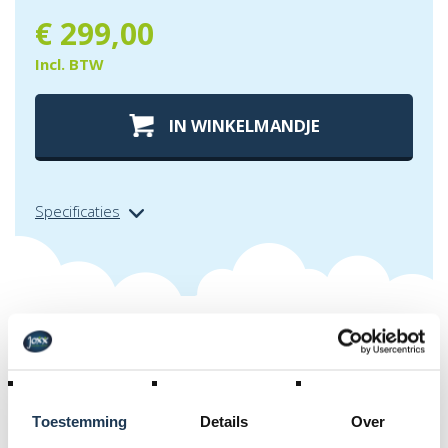
€
299,00
Incl. BTW
IN WINKELMANDJE
Specificaties
Extra info over
beschermrand
champion 330 groen
Toestemming
Details
Over
De beschermrand van een trampoline is een belangrijke