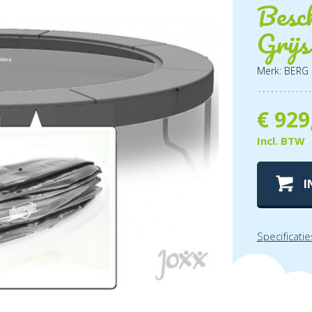
Besc
Grijs
Merk: BERG
€
929
Incl. BTW
I
Specificatie