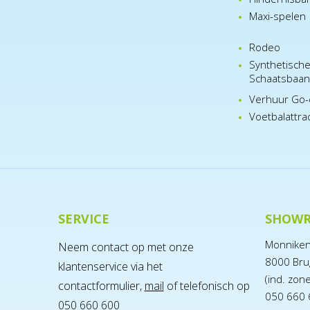
Maxi-spelen
Rodeo
Synthetisch
Schaatsbaa
Verhuur Go-
Voetbalattra
SERVICE
SHOW
Monnike
Neem contact op met onze
8000 Bru
klantenservice via het
(ind. zon
contactformulier,
mail
of telefonisch op
050 660 
050 660 600