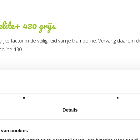
lite+ 430 grijs
jke factor in de veiligheid van je trampoline. Vervang daarom d
oline 430.
51.37.14.02
lgende categorie(ën)
Details
 van cookies