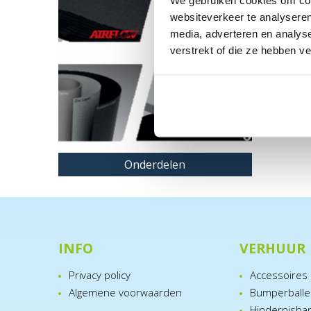
We gebruiken cookies om cont
websiteverkeer te analyseren
media, adverteren en analys
verstrekt of die ze hebben v
Onderdelen
INFO
VERHUUR
Privacy policy
Accessoires
Algemene voorwaarden
Bumperball
Hindernisba