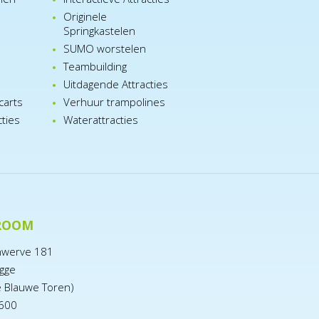
Originele
Springkastelen
SUMO worstelen
e
Teambuilding
n
Uitdagende Attracties
carts
Verhuur trampolines
cties
Waterattracties
ROOM
nwerve 181
gge
e Blauwe Toren)
600