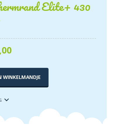
hermrand Elite+ 430
,00
N WINKELMANDJE
s