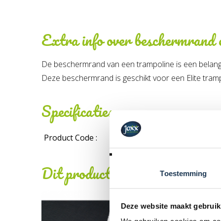
Extra info over
beschermrand e
De beschermrand van een trampoline is een belangri
Deze beschermrand is geschikt voor een Elite tramp
Specificaties
Product Code :
Dit product behoort tot de vo
Toestemming
Deze website maakt gebruik