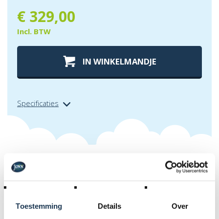
€
329,00
Incl. BTW
IN WINKELMANDJE
Specificaties
Extra info over
beschermrand
inground favorit 380 grijs
Toestemming
Details
Over
De beschermrand van een trampoline is een belangrijke