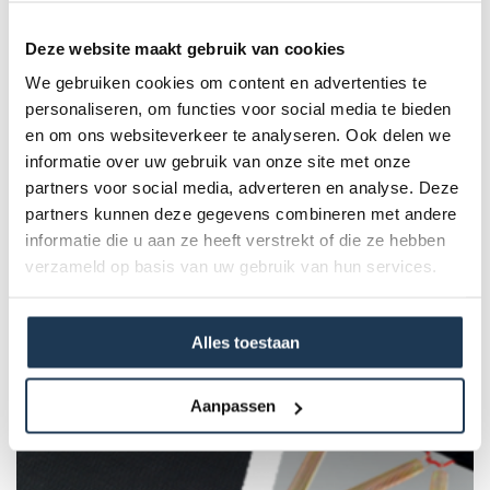
factor in de veiligheid van je trampoline. Vervang daarom
de beschermrand zodra de oude begint te slijten. Deze
Deze website maakt gebruik van cookies
beschermrand is geschikt voor een Inground Favorit
We gebruiken cookies om content en advertenties te
trampoline 380.
personaliseren, om functies voor social media te bieden
en om ons websiteverkeer te analyseren. Ook delen we
informatie over uw gebruik van onze site met onze
Specificaties
partners voor social media, adverteren en analyse. Deze
partners kunnen deze gegevens combineren met andere
Product Code :
informatie die u aan ze heeft verstrekt of die ze hebben
51.30.12.26
verzameld op basis van uw gebruik van hun services.
Dit product behoort tot de
Alles toestaan
volgende categorie(ën)
Aanpassen