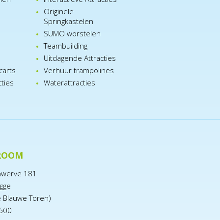
Originele
Springkastelen
SUMO worstelen
e
Teambuilding
n
Uitdagende Attracties
carts
Verhuur trampolines
cties
Waterattracties
ROOM
nwerve 181
gge
e Blauwe Toren)
600