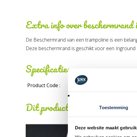
Extra info over
beschermrand 
De Beschermrand van een trampoline is een belangri
Deze beschermrand is geschikt voor een Inground 
Specificaties
Product Code :
Dit product behoort tot de vo
Toestemming
Deze website maakt gebruik