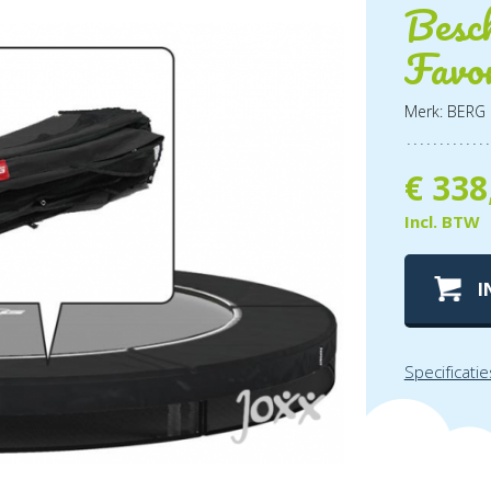
Besc
Favo
Merk: BERG
€
338
Incl. BTW
I
Specificatie