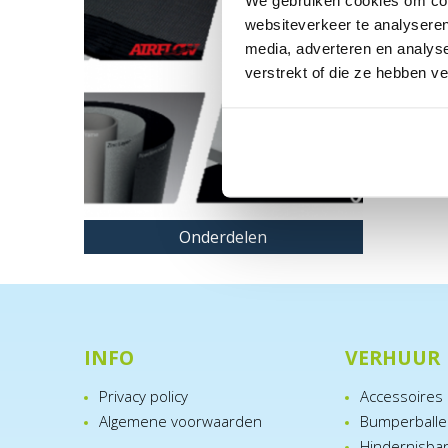
We gebruiken cookies om cont
websiteverkeer te analyseren
media, adverteren en analys
verstrekt of die ze hebben v
Onderdelen
INFO
VERHUUR
Privacy policy
Accessoires
Algemene voorwaarden
Bumperball
Hindernisba