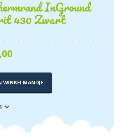
hermrand InGround
rit 430 Zwart
,00
N WINKELMANDJE
s