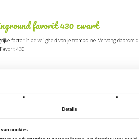
inground favorit 430 zwart
jke factor in de veiligheid van je trampoline. Vervang daarom d
Favorit 430
51.30.14.32
lgende categorie(ën)
Details
 van cookies