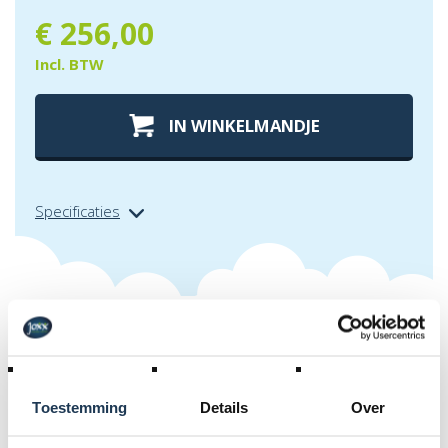
€
256,00
Incl. BTW
IN WINKELMANDJE
Specificaties
Extra info over
beschermrand
inground ultim favorit 280 groen
Toestemming
Details
Over
De beschermrand van een trampoline is een belangrijke