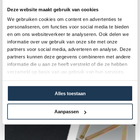
factor in de veiligheid van je trampoline. Vervang daarom
Deze website maakt gebruik van cookies
de beschermrand zodra de oude begint te slijten. Deze
beschermrand is geschikt voor een Inground Ultim Favorit
We gebruiken cookies om content en advertenties te
personaliseren, om functies voor social media te bieden
en om ons websiteverkeer te analyseren. Ook delen we
Specificaties
informatie over uw gebruik van onze site met onze
partners voor social media, adverteren en analyse. Deze
partners kunnen deze gegevens combineren met andere
Product Code :
informatie die u aan ze heeft verstrekt of die ze hebben
51.32.28.04
verzameld op basis van uw gebruik van hun services.
Dit product behoort tot de
Alles toestaan
volgende categorie(ën)
Aanpassen