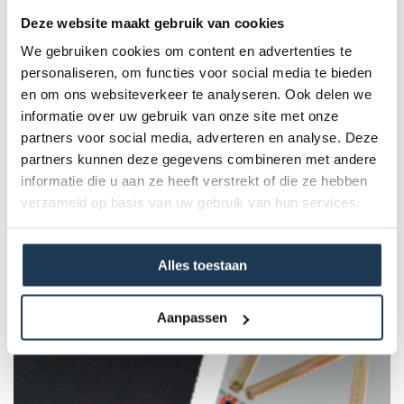
factor in de veiligheid van je trampoline. Vervang daarom
Deze website maakt gebruik van cookies
de beschermrand zodra de oude begint te slijten. Deze
We gebruiken cookies om content en advertenties te
beschermrand is geschikt voor een Inground Ultim Favorit
personaliseren, om functies voor social media te bieden
en om ons websiteverkeer te analyseren. Ook delen we
Specificaties
informatie over uw gebruik van onze site met onze
partners voor social media, adverteren en analyse. Deze
partners kunnen deze gegevens combineren met andere
Product Code :
informatie die u aan ze heeft verstrekt of die ze hebben
51.32.41.16
verzameld op basis van uw gebruik van hun services.
Dit product behoort tot de
volgende categorie(ën)
Alles toestaan
Aanpassen