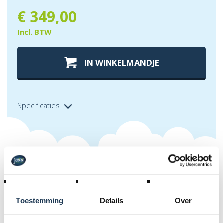
€
349,00
Incl. BTW
IN WINKELMANDJE
Specificaties
Extra info over
beschermrand
inground ultim favorit 410 zwart
Toestemming
Details
Over
De beschermrand van een trampoline is een belangrijke