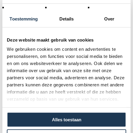
Kleur:
Zwart
Toestemming
Details
Over
Leeftijd :
2-5
Deze website maakt gebruik van cookies
Product Code :
We gebruiken cookies om content en advertenties te
56.67.10.03
personaliseren, om functies voor social media te bieden
en om ons websiteverkeer te analyseren. Ook delen we
Schommelas:
informatie over uw gebruik van onze site met onze
0
partners voor social media, adverteren en analyse. Deze
Dubbele kogelbesturing:
partners kunnen deze gegevens combineren met andere
0
informatie die u aan ze heeft verstrekt of die ze hebben
verzameld op basis van uw gebruik van hun services.
Verstelbaar stuur:
0
Verstelbare stoel:
Alles toestaan
0