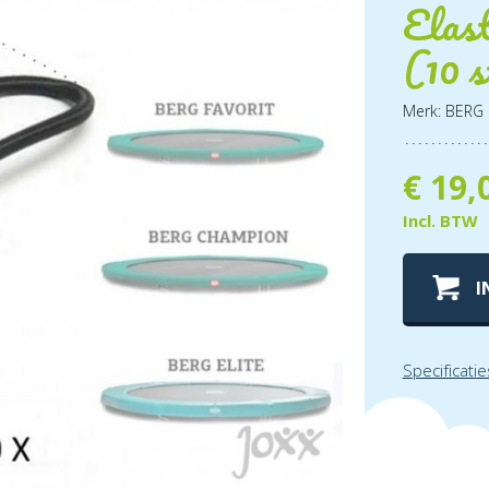
Elas
(10 
Merk: BERG
€
19,
Incl. BTW
I
Specificatie