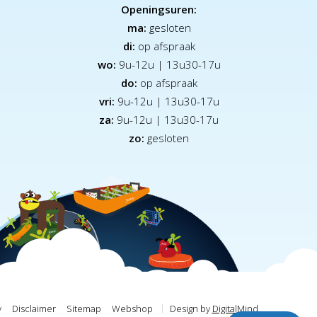
Openingsuren:
ma:
gesloten
di:
op afspraak
wo:
9u-12u | 13u30-17u
do:
op afspraak
vri:
9u-12u | 13u30-17u
za:
9
u-12u | 13u30-17u
zo:
gesloten
y
Disclaimer
Sitemap
Webshop
Design by
DigitalMind