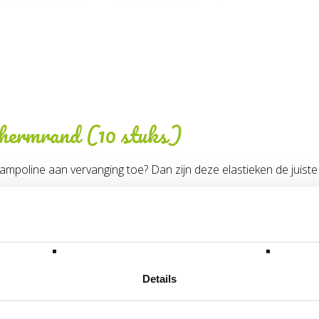
schermrand (10 stuks)
mpoline aan vervanging toe? Dan zijn deze elastieken de juiste
56.30.08.00
Details
lgende categorie(ën)