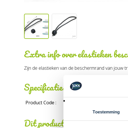
Extra info over
elastieken be
Zijn de elastieken van de beschermrand van jouw tra
Specificaties
Product Code :
Toestemming
Dit product behoort tot de vo