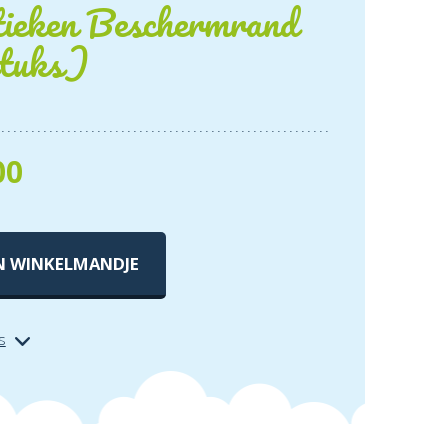
tieken Beschermrand
stuks)
00
N WINKELMANDJE
s