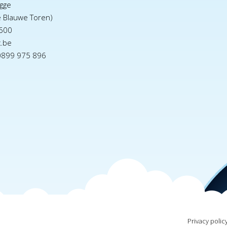
gge
e Blauwe Toren)
600
x.be
0899 975 896
Privacy polic