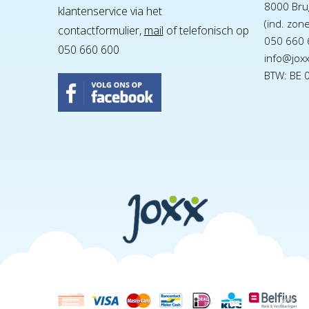
8000 Bru
klantenservice via het
(ind. zon
contactformulier,
mail
of telefonisch op
050 660 
050 660 600
info@jox
BTW: BE 