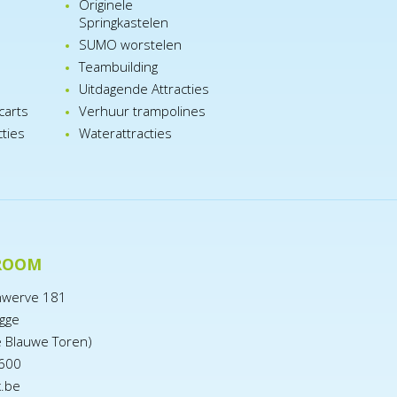
Originele
Springkastelen
SUMO worstelen
e
Teambuilding
n
Uitdagende Attracties
carts
Verhuur trampolines
cties
Waterattracties
ROOM
nwerve 181
gge
e Blauwe Toren)
600
x.be