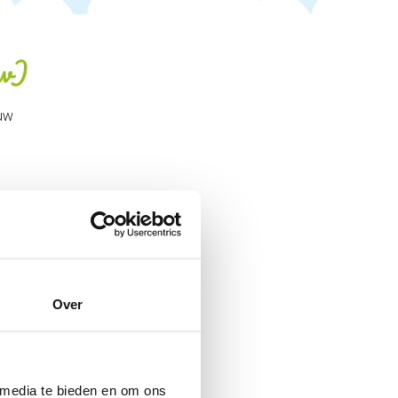
ow)
uw
Over
 media te bieden en om ons