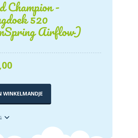
d Champion -
ngdoek 520
nSpring Airflow)
,00
N WINKELMANDJE
s