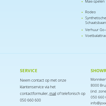
Maxi-spelen
Rodeo
Synthetisch
Schaatsbaa
Verhuur Go-
Voetbalattra
SERVICE
SHOW
Monnike
Neem contact op met onze
8000 Bru
klantenservice via het
(ind. zon
contactformulier,
mail
of telefonisch op
050 660 
050 660 600
info@jox