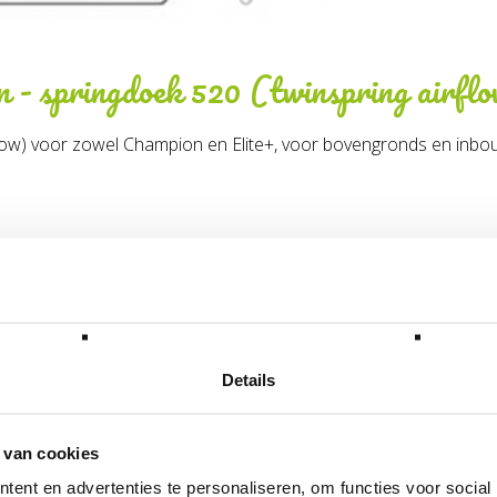
n - springdoek 520 (twinspring airfl
low) voor zowel Champion en Elite+, voor bovengronds en inbo
51.30.19.11
lgende categorie(ën)
Details
 van cookies
ent en advertenties te personaliseren, om functies voor social