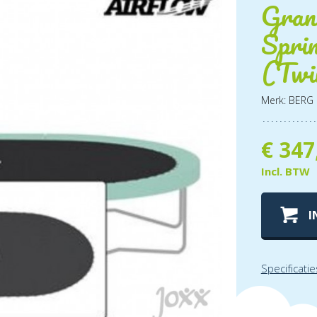
Gran
Spri
(Twi
Merk: BERG
€
347
Incl. BTW
I
Specificatie