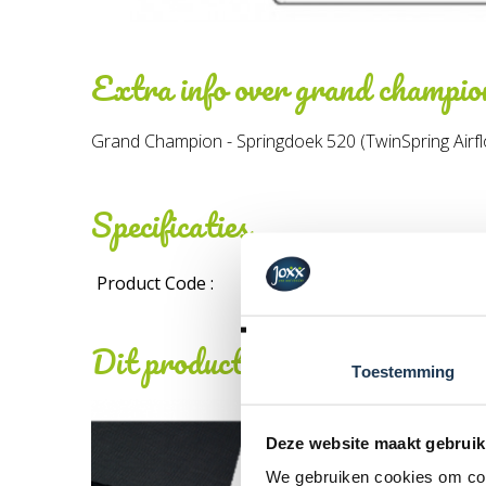
Extra info over
grand champio
Grand Champion - Springdoek 520 (TwinSpring Airf
Specificaties
Product Code :
Dit product behoort tot de vo
Toestemming
Deze website maakt gebruik
We gebruiken cookies om cont