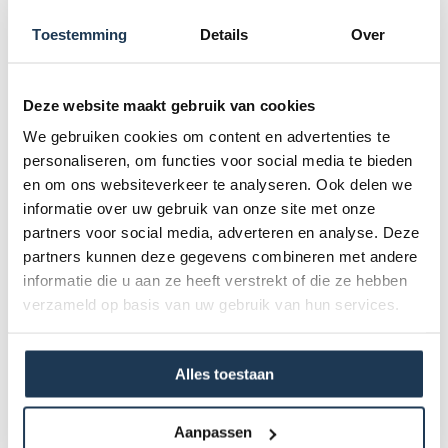
safetynet toe aan vervanging, zoals de paalhoezen. Deze
paalhoezen worden per 8 stuks geleverd en zijn geschikt
Toestemming
Details
Over
voor elke Ultim trampoline met een
Safety
Net Deluxe
XL
Versie
in de volgende maten:
Deze website maakt gebruik van cookies
We gebruiken cookies om content en advertenties te
- 410
personaliseren, om functies voor social media te bieden
- 500
en om ons websiteverkeer te analyseren. Ook delen we
informatie over uw gebruik van onze site met onze
Zowel voor bovengronds als inbouw.
partners voor social media, adverteren en analyse. Deze
partners kunnen deze gegevens combineren met andere
Specificaties
informatie die u aan ze heeft verstrekt of die ze hebben
verzameld op basis van uw gebruik van hun services.
Product Code :
51.30.72.27
Alles toestaan
Dit product behoort tot de
Aanpassen