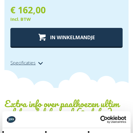
€
162,00
Incl. BTW
IN WINKELMANDJE
Specificaties
Extra info over
paalhoezen ultim
safety net deluxe xl (8 stuks)
Zo nu en dan is een onderdeel van je BERG trampoline of