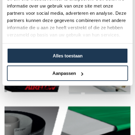
informatie over uw gebruik van onze site met onze
partners voor social media, adverteren en analyse. Deze
Dit product behoort tot de
partners kunnen deze gegevens combineren met andere
volgende categorie(ën)
informatie die u aan ze heeft verstrekt of die ze hebben
verzameld op basis van uw gebruik van hun services.
Alles toestaan
Aanpassen