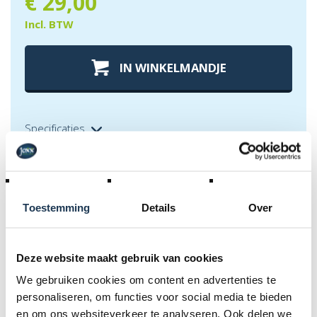
€
29,00
Incl. BTW
IN WINKELMANDJE
Specificaties
Toestemming
Details
Over
Specificaties
Deze website maakt gebruik van cookies
We gebruiken cookies om content en advertenties te
Product Code :
personaliseren, om functies voor social media te bieden
51.30.72.57
en om ons websiteverkeer te analyseren. Ook delen we