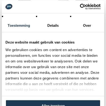
Toestemming
Details
Over
Beschermrand Flatground Ultim Champion 200 Grijs
Merk: BERG
Deze website maakt gebruik van cookies
€ 269,00
We gebruiken cookies om content en advertenties te
Incl. BTW
personaliseren, om functies voor social media te bieden
en om ons websiteverkeer te analyseren. Ook delen we
informatie over uw gebruik van onze site met onze
partners voor social media, adverteren en analyse. Deze
partners kunnen deze gegevens combineren met andere
informatie die u aan ze heeft verstrekt of die ze hebben
verzameld op basis van uw gebruik van hun services.
Alles toestaan