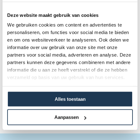
Deze website maakt gebruik van cookies
We gebruiken cookies om content en advertenties te
personaliseren, om functies voor social media te bieden
en om ons websiteverkeer te analyseren. Ook delen we
informatie over uw gebruik van onze site met onze
partners voor social media, adverteren en analyse. Deze
partners kunnen deze gegevens combineren met andere
Grand Safety Net Comfort - los net 520
Merk: BERG
informatie die u aan ze heeft verstrekt of die ze hebben
verzameld op basis van uw gebruik van hun services.
€ 209,00
Incl. BTW
Alles toestaan
Aanpassen