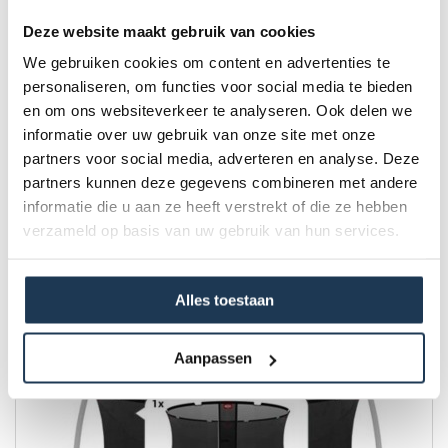
Deze website maakt gebruik van cookies
We gebruiken cookies om content en advertenties te
personaliseren, om functies voor social media te bieden
en om ons websiteverkeer te analyseren. Ook delen we
informatie over uw gebruik van onze site met onze
partners voor social media, adverteren en analyse. Deze
partners kunnen deze gegevens combineren met andere
Safety Net T-series - los net 380
Merk: BERG
informatie die u aan ze heeft verstrekt of die ze hebben
verzameld op basis van uw gebruik van hun services.
€ 209,00
Incl. BTW
Alles toestaan
Aanpassen