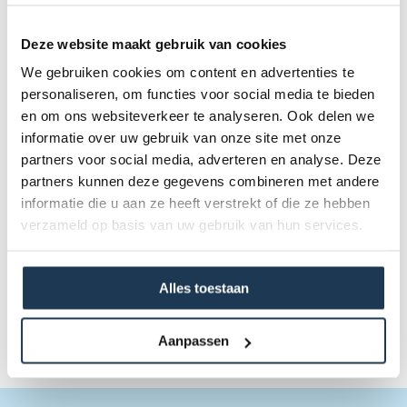
Deze website maakt gebruik van cookies
We gebruiken cookies om content en advertenties te
personaliseren, om functies voor social media te bieden
en om ons websiteverkeer te analyseren. Ook delen we
informatie over uw gebruik van onze site met onze
partners voor social media, adverteren en analyse. Deze
partners kunnen deze gegevens combineren met andere
Safety Net T-series - los net 380
Merk: BERG
informatie die u aan ze heeft verstrekt of die ze hebben
verzameld op basis van uw gebruik van hun services.
€ 209,00
Incl. BTW
Alles toestaan
Aanpassen