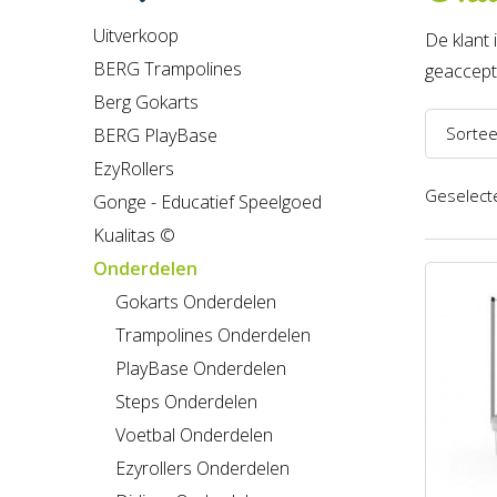
Uitverkoop
De klant 
BERG Trampolines
geaccepte
Berg Gokarts
Sortee
BERG PlayBase
EzyRollers
Naam 
Geselecte
Gonge - Educatief Speelgoed
Naam 
Kualitas ©
Prijs l
Onderdelen
Prijs h
Gokarts Onderdelen
Trampolines Onderdelen
Recent
PlayBase Onderdelen
Steps Onderdelen
Voetbal Onderdelen
Ezyrollers Onderdelen