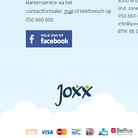
8000 Bru
klantenservice via het
(ind. zon
contactformulier,
mail
of telefonisch op
050 660 
050 660 600
info@jox
BTW: BE 