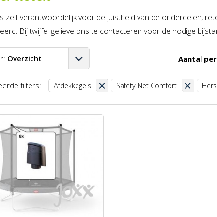
is zelf verantwoordelijk voor de juistheid van de onderdelen, r
erd. Bij twijfel gelieve ons te contacteren voor de nodige bijsta
r:
Overzicht
Aantal per
A-Z
erde filters:
Afdekkegels
Safety Net Comfort
Herst
Z-A
aag-hoog
oog-laag
st