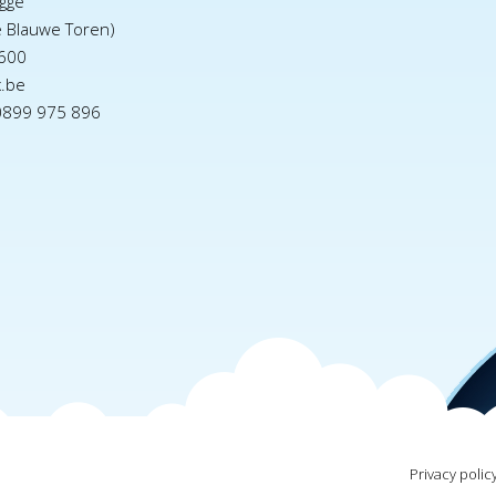
gge
e Blauwe Toren)
600
x.be
0899 975 896
Privacy polic