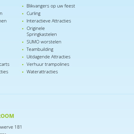
Blikvangers op uw feest
en
Curling
nen
Interactieve Attracties
Originele
Springkastelen
SUMO worstelen
e
Teambuilding
n
Uitdagende Attracties
carts
Verhuur trampolines
cties
Waterattracties
ROOM
nwerve 181