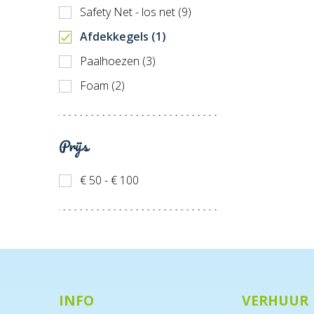
Safety Net - los net (9)
Afdekkegels (1)
Paalhoezen (3)
Foam (2)
Prijs
€ 50 - € 100
INFO
VERHUUR