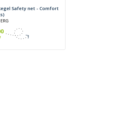
egel Safety net - Comfort
s)
BERG
00
W