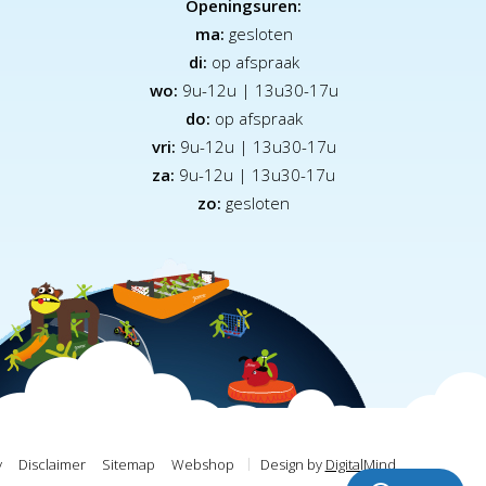
Openingsuren:
ma:
gesloten
di:
op afspraak
wo:
9u-12u | 13u30-17u
do:
op afspraak
vri:
9u-12u | 13u30-17u
za:
9
u-12u | 13u30-17u
zo:
gesloten
y
Disclaimer
Sitemap
Webshop
Design by
DigitalMind