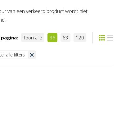
etour van een verkeerd product wordt niet
nd.
 pagina:
Toon alle
36
63
120
el alle filters