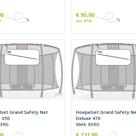
00
€ 95,00
W
Incl. BTW
set Grand Safety Net
Hoepelset Grand Safety N
 350
Deluxe 470
BERG
Merk: BERG
00
€ 131,00