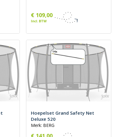
€ 109,00
Incl. BTW
et
Hoepelset Grand Safety Net
Deluxe 520
Merk: BERG
€ 141,00