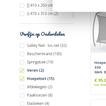
[] 410 x 250 cm (3)
() 470 x 310 cm (2)
[] 500 x 300 cm (2)
() 520 x 345 cm (3)
Verfijn op Onderdelen
Safety Net - los net (32)
Beschermrand (100)
Springdoek (19)
Hoepel
330
Veren (2)
Merk: 
Hoepelset (15)
€ 95,
Incl. BT
Afdekkegels (2)
Paalhoezen (8)
Elastieken (4)