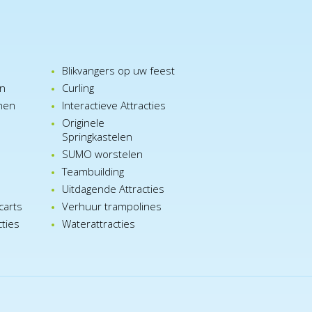
Blikvangers op uw feest
en
Curling
nen
Interactieve Attracties
Originele
Springkastelen
SUMO worstelen
e
Teambuilding
n
Uitdagende Attracties
carts
Verhuur trampolines
cties
Waterattracties