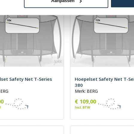
Aanpassen
set Safety Net T-Series
Hoepelset Safety Net T-Se
380
BERG
Merk: BERG
00
€ 109,00
W
Incl. BTW