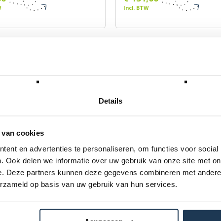
W
Incl. BTW
Details
 van cookies
ent en advertenties te personaliseren, om functies voor social
set Ultim Safety Net
Hoepelset Ultim Safety Ne
. Ook delen we informatie over uw gebruik van onze site met on
 330
Deluxe 410 XL
e. Deze partners kunnen deze gegevens combineren met andere i
BERG
Merk: BERG
erzameld op basis van uw gebruik van hun services.
00
€ 142,00
W
Incl. BTW