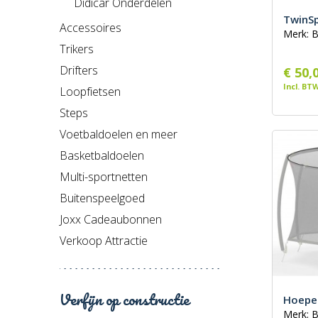
Didicar Onderdelen
TwinSp
Accessoires
Merk: 
Trikers
Drifters
€ 50,
Incl. BT
Loopfietsen
Steps
Voetbaldoelen en meer
Basketbaldoelen
Multi-sportnetten
Buitenspeelgoed
Joxx Cadeaubonnen
Verkoop Attractie
Verfijn op constructie
Hoepel
Merk: 