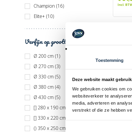
Incl. BT
Champion (16)
Elite+ (10)
Verfijn op grootte
Ø 200 cm (1)
Toestemming
Ø 270 cm (3)
Ø 330 cm (5)
Deze website maakt gebruik
Ø 380 cm (4)
We gebruiken cookies om cont
Hoepel
websiteverkeer te analyseren
Ø 430 cm (5)
Deluxe
media, adverteren en analys
Merk: 
[] 280 x 190 cm (1)
verstrekt of die ze hebben v
€ 93,
[] 330 x 220 cm (2)
Incl. BT
() 350 x 250 cm (2)