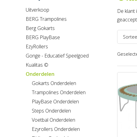
Uitverkoop
De klant 
BERG Trampolines
geaccepte
Berg Gokarts
Sortee
BERG PlayBase
EzyRollers
Naam 
Geselecte
Gonge - Educatief Speelgoed
Naam 
Kualitas ©
Prijs l
Onderdelen
Prijs h
Gokarts Onderdelen
Trampolines Onderdelen
Recent
PlayBase Onderdelen
Steps Onderdelen
Voetbal Onderdelen
Ezyrollers Onderdelen