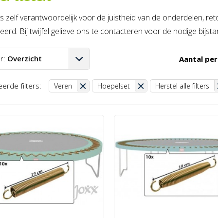
is zelf verantwoordelijk voor de juistheid van de onderdelen, r
erd. Bij twijfel gelieve ons te contacteren voor de nodige bijsta
r:
Overzicht
Aantal per
A-Z
erde filters:
Veren
Hoepelset
Herstel alle filters
Z-A
aag-hoog
oog-laag
st