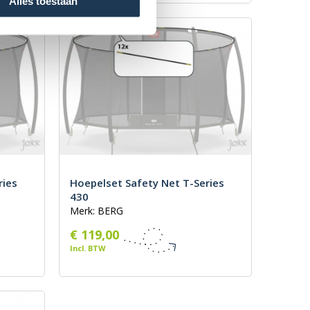
Alles toestaan
ries
Hoepelset Safety Net T-Series
430
Merk: BERG
€ 119,00
Incl. BTW