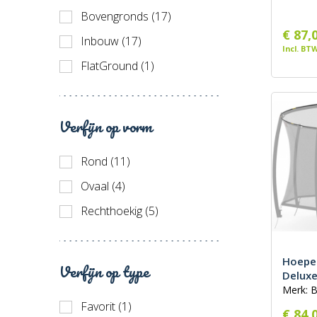
Bovengronds (17)
€ 87,
Inbouw (17)
Incl. BT
FlatGround (1)
Verfijn op vorm
Rond (11)
Ovaal (4)
Rechthoekig (5)
Hoepel
Verfijn op type
Deluxe
Merk: 
Favorit (1)
€ 84,