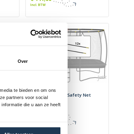
Incl. BTW
Over
 media te bieden en om ons
t
Hoepelset Ultim Safety Net
ze partners voor social
Deluxe 500 XL
nformatie die u aan ze heeft
Merk: BERG
€ 162,00
Incl. BTW