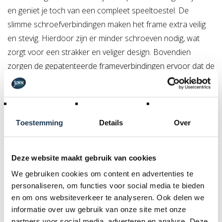
en geniet je toch van een compleet speeltoestel. De
slimme schroefverbindingen maken het frame extra veilig
en stevig. Hierdoor zijn er minder schroeven nodig, wat
zorgt voor een strakker en veliger design. Bovendien
zorgen de gepatenteerde frameverbindingen ervoor dat de
schroeven stevig vastzitten en niet uitsteken en dat er geen
speling in het frame zit.
Oneinidg veel mogelijkheden en flexibiliteit
Toestemming
Details
Over
Het frame van de BERG PlayBase is ontworpen als
mulitfunctioneel platform waar je echt alle kanten mee op
kunt. Wil je sporten? Dan kies je voor accessoires zoals
Deze website maakt gebruik van cookies
een optrekstang of bokszak. Voor kinderen zijn er een
We gebruiken cookies om content en advertenties te
veelvoud aan klim- en schommelaccessoires beschikbaar,
personaliseren, om functies voor social media te bieden
zoals een klimmuur en diverse schommels.
en om ons websiteverkeer te analyseren. Ook delen we
informatie over uw gebruik van onze site met onze
Eenvoudig installatie zonder beton
partners voor social media, adverteren en analyse. Deze