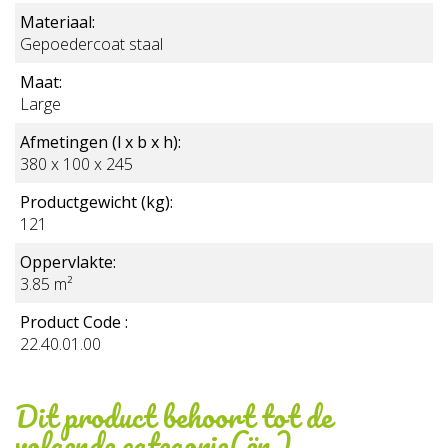
Materiaal:
Gepoedercoat staal
Maat:
Large
Afmetingen (l x b x h):
BERG PlayBase Schommelzitje
380 x 100 x 245
€ 39,00
Productgewicht (kg):
Incl. BTW
121
Oppervlakte:
3.85 m²
BESTEL MEE
Product Code :
22.40.01.00
Dit product behoort tot de
volgende categorie(ën)