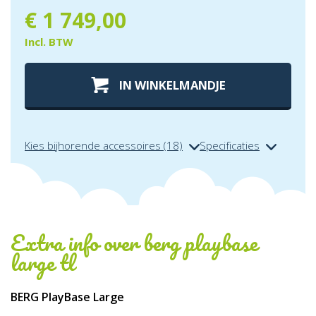
€
1 749,00
Incl. BTW
IN WINKELMANDJE
Kies bijhorende accessoires (18)
Specificaties
Extra info over
berg playbase
large tl
BERG PlayBase Large