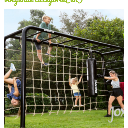
BERG PlayBase Houten
Schotelschommel
€ 22,00
Incl. BTW
BESTEL MEE