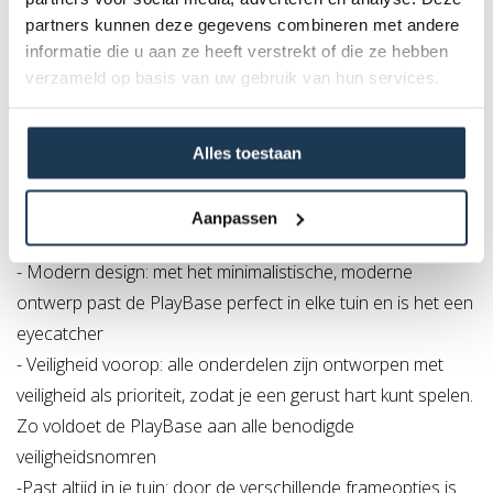
Met de BERG PlayBase geniet je van gemak en
partners kunnen deze gegevens combineren met andere
duurzaamheid. Voor de installatie heb je geen beton nodig.
informatie die u aan ze heeft verstrekt of die ze hebben
Het brede onderstel zorgt namelijk voor een stevige
verzameld op basis van uw gebruik van hun services.
verankering in de grond. Met een waterpas en een schep
kun je die PlayBase zelf in je tuin plaatsen of laten plaatsen.
Alles toestaan
Waarom kiezen voor BERG PlayBase
- Multifunctionaliteit: te gebruiken om te spelen, sporten en
Aanpassen
loungen
- Modern design: met het minimalistische, moderne
ontwerp past de PlayBase perfect in elke tuin en is het een
eyecatcher
- Veiligheid voorop: alle onderdelen zijn ontworpen met
veiligheid als prioriteit, zodat je een gerust hart kunt spelen.
Zo voldoet de PlayBase aan alle benodigde
veiligheidsnomren
-Past altijd in je tuin: door de verschillende frameopties is