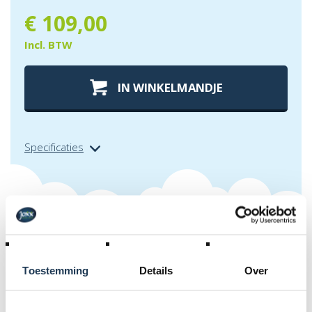
€
109,00
Incl. BTW
IN WINKELMANDJE
Specificaties
Extra info over
safety net comfort
- los net 200
Toestemming
Details
Over
Los net voor Safety Net Comfort 200 (voor 6 palen).