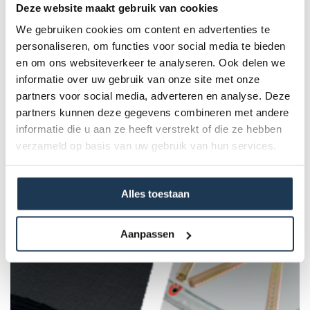
De Palen, hoezen, afdekkegels en bevestigingsstukken niet
Deze website maakt gebruik van cookies
inbegrepen.
We gebruiken cookies om content en advertenties te
personaliseren, om functies voor social media te bieden
Specificaties
en om ons websiteverkeer te analyseren. Ook delen we
informatie over uw gebruik van onze site met onze
partners voor social media, adverteren en analyse. Deze
Product Code :
partners kunnen deze gegevens combineren met andere
51.30.74.12
informatie die u aan ze heeft verstrekt of die ze hebben
verzameld op basis van uw gebruik van hun services.
Dit product behoort tot de
volgende categorie(ën)
Alles toestaan
Aanpassen