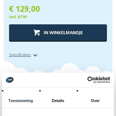
€
129,00
Incl. BTW
IN WINKELMANDJE
Specificaties
Extra info over
safety net comfort
- los net 270 (6 palen)
Toestemming
Details
Over
Los net voor Safety Net Comfort 270
(voor 6 palen).