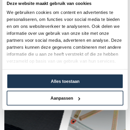
De Palen, hoezen, afdekkegels en bevestigingsstukken niet
Deze website maakt gebruik van cookies
inbegrepen.
We gebruiken cookies om content en advertenties te
personaliseren, om functies voor social media te bieden
Specificaties
en om ons websiteverkeer te analyseren. Ook delen we
informatie over uw gebruik van onze site met onze
partners voor social media, adverteren en analyse. Deze
Product Code :
partners kunnen deze gegevens combineren met andere
51.30.74.13
informatie die u aan ze heeft verstrekt of die ze hebben
verzameld op basis van uw gebruik van hun services.
Dit product behoort tot de
volgende categorie(ën)
Alles toestaan
Aanpassen