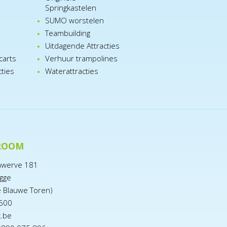
Springkastelen
SUMO worstelen
e
Teambuilding
n
Uitdagende Attracties
carts
Verhuur trampolines
cties
Waterattracties
ROOM
nwerve 181
gge
e Blauwe Toren)
600
x.be