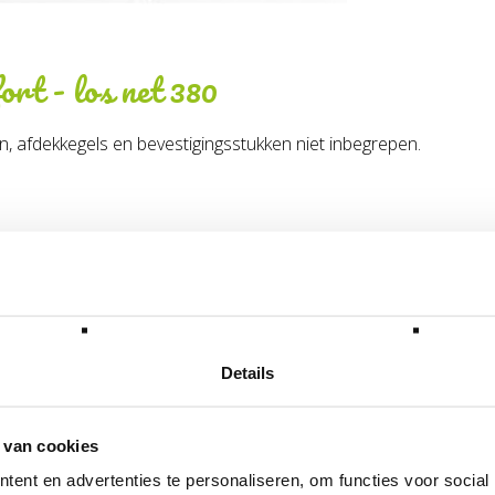
ort - los net 380
, afdekkegels en bevestigingsstukken niet inbegrepen.
51.30.74.20
lgende categorie(ën)
Details
 van cookies
ent en advertenties te personaliseren, om functies voor social