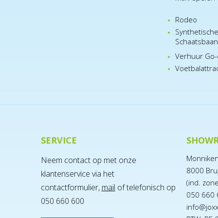
Rodeo
Synthetisch
Schaatsbaa
Verhuur Go-
Voetbalattra
SERVICE
SHOW
Monnike
Neem contact op met onze
8000 Bru
klantenservice via het
(ind. zon
contactformulier,
mail
of telefonisch op
050 660 
050 660 600
info@jox