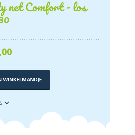
y net Comfort - los
80
,00
N WINKELMANDJE
s