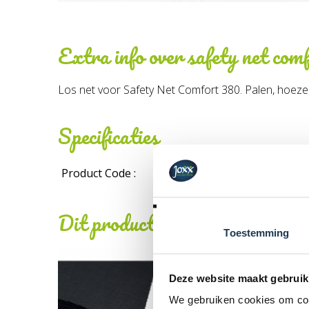
Extra info over
safety net comf
Los net voor Safety Net Comfort 380. Palen, hoezen
Specificaties
Product Code :
Dit product behoort tot de vo
Toestemming
Deze website maakt gebruik
We gebruiken cookies om cont