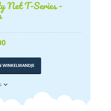
y Net T-Series -
m
00
N WINKELMANDJE
s