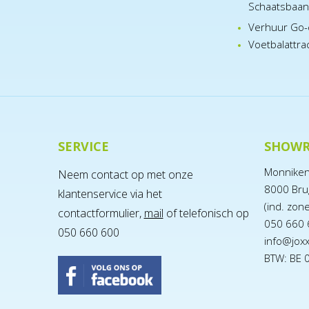
Schaatsbaa
Verhuur Go-
Voetbalattra
SERVICE
SHOW
Monnike
Neem contact op met onze
8000 Bru
klantenservice via het
(ind. zon
contactformulier,
mail
of telefonisch op
050 660 
050 660 600
info@jox
BTW: BE 