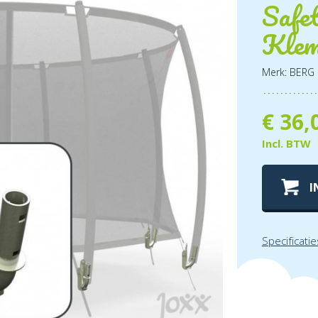
Safet
Kle
Merk: BERG
€
36,
Incl. BTW
I
Specificatie