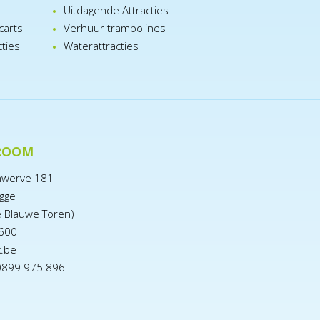
n
Uitdagende Attracties
carts
Verhuur trampolines
cties
Waterattracties
ROOM
nwerve 181
gge
e Blauwe Toren)
600
x.be
0899 975 896