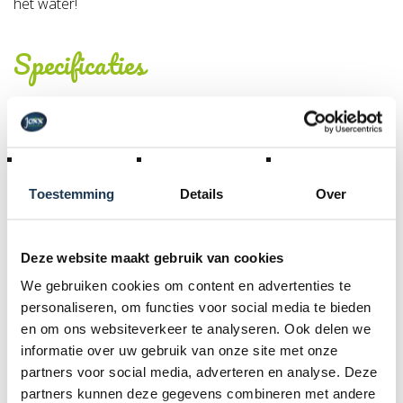
het water!
Specificaties
Artikel nummer:
707116
Materiaal:
Foam
Toestemming
Details
Over
Product Code :
45.80.03.00
Deze website maakt gebruik van cookies
We gebruiken cookies om content en advertenties te
Dit product behoort tot de
personaliseren, om functies voor social media te bieden
volgende categorie(ën)
en om ons websiteverkeer te analyseren. Ook delen we
informatie over uw gebruik van onze site met onze
partners voor social media, adverteren en analyse. Deze
partners kunnen deze gegevens combineren met andere