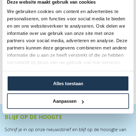
Deze website maakt gebruik van cookies
We gebruiken cookies om content en advertenties te
personaliseren, om functies voor social media te bieden
en om ons websiteverkeer te analyseren. Ook delen we
informatie over uw gebruik van onze site met onze
Driftwerk Freestyle Scooter DS1.5 - Mudcrack
partners voor social media, adverteren en analyse. Deze
Merk: Driftwerk
partners kunnen deze gegevens combineren met andere
informatie die u aan ze heeft verstrekt of die ze hebben
€ 89,10
verzameld op basis van uw gebruik van hun services.
Incl. BTW
€ 99,00
Alles toestaan
Aanpassen
BLIJF OP DE HOOGTE
Schrijf je in op onze nieuwsbrief en blijf op de hooogte van