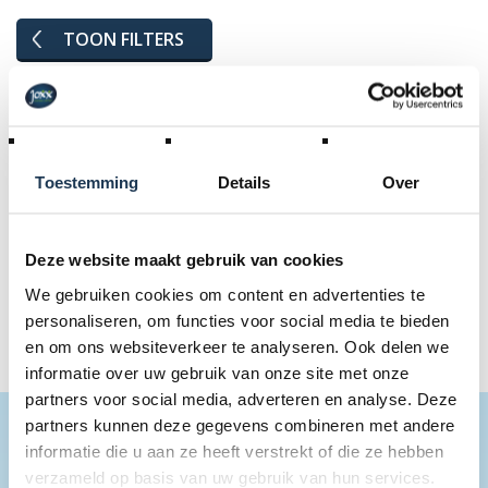
TOON FILTERS
Geselecteerde filters:
Inbouw
BERG
Toestemming
Details
Over
Herstel alle filters
Deze website maakt gebruik van cookies
We gebruiken cookies om content en advertenties te
Geen producten
personaliseren, om functies voor social media te bieden
en om ons websiteverkeer te analyseren. Ook delen we
informatie over uw gebruik van onze site met onze
partners voor social media, adverteren en analyse. Deze
partners kunnen deze gegevens combineren met andere
BLIJF OP DE HOOGTE
informatie die u aan ze heeft verstrekt of die ze hebben
verzameld op basis van uw gebruik van hun services.
Schrijf je in op onze nieuwsbrief en blijf op de hooogte van