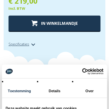
€
219,00
Incl. BTW
IN WINKELMANDJE
Specificaties
Extra info over
berg comfort seat
xl
Toestemming
Details
Over
BERG heeft een nieuwe comfort seat opgenomen in het
assortiment. Met deze zwarte stoel kunnen de coureurs
Deze website maakt gebruik van cookies