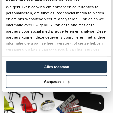
hun rit nog comfortabeler maken.
We gebruiken cookies om content en advertenties te
personaliseren, om functies voor social media te bieden
Specificaties
en om ons websiteverkeer te analyseren. Ook delen we
informatie over uw gebruik van onze site met onze
Afmetingen (l x b x h):
partners voor social media, adverteren en analyse. Deze
26 x 51 x 26
partners kunnen deze gegevens combineren met andere
informatie die u aan ze heeft verstrekt of die ze hebben
verzameld op basis van uw gebruik van hun services.
Dit product behoort tot de
volgende categorie(ën)
Alles toestaan
Aanpassen