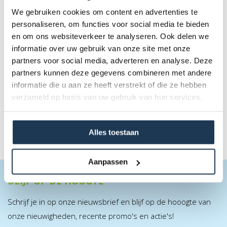
We gebruiken cookies om content en advertenties te
personaliseren, om functies voor social media te bieden
en om ons websiteverkeer te analyseren. Ook delen we
BERG Safety Net Comfort 270 (6 Palen)
informatie over uw gebruik van onze site met onze
Merk: BERG
partners voor social media, adverteren en analyse. Deze
partners kunnen deze gegevens combineren met andere
€ 250,00
informatie die u aan ze heeft verstrekt of die ze hebben
Incl. BTW
verzameld op basis van uw gebruik van hun services.
Alles toestaan
Aanpassen
BLIJF OP DE HOOGTE
Schrijf je in op onze nieuwsbrief en blijf op de hooogte van
onze nieuwigheden, recente promo's en actie's!